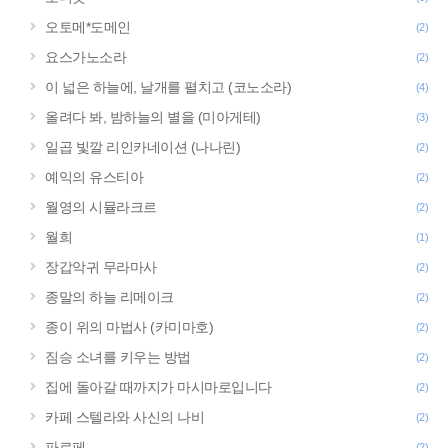
오토메*도메인
(2)
요스가노소라
(2)
이 넓은 하늘에, 날개를 펼치고 (코노소라)
(4)
올려다 봐, 밤하늘의 별을 (미아게테)
(3)
일곱 빛깔 리인카네이션 (나나린)
(2)
예익의 유스티아
(2)
월영의 시뮬라크르
(2)
월희
(1)
장갑악귀 무라마사
(2)
종말의 하늘 리메이크
(2)
종이 위의 마법사 (카미마호)
(2)
짐승 소녀를 키우는 방법
(2)
집에 돌아갈 때까지가 마시마로입니다
(2)
카페 스텔라와 사신의 나비
(2)
파르페
(2)