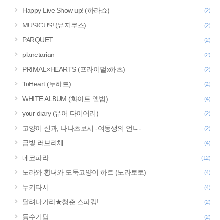
Happy Live Show up! (하라쇼)
(2)
MUSICUS! (뮤지쿠스)
(2)
PARQUET
(2)
planetarian
(2)
PRIMAL×HEARTS (프라이멀x하츠)
(2)
ToHeart (투하트)
(2)
WHITE ALBUM (화이트 앨범)
(4)
your diary (유어 다이어리)
(2)
고양이 신과, 나나츠보시 -여동생의 언니-
(2)
금빛 러브리체
(4)
네코파라
(12)
노라와 황녀와 도둑고양이 하트 (노라토토)
(4)
누키타시
(4)
달려나가라★청춘 스파킹!
(2)
등수기담
(2)