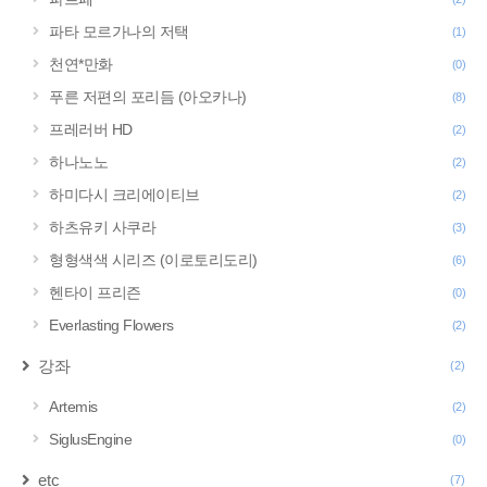
파타 모르가나의 저택
(1)
천연*만화
(0)
푸른 저편의 포리듬 (아오카나)
(8)
프레러버 HD
(2)
하나노노
(2)
하미다시 크리에이티브
(2)
하츠유키 사쿠라
(3)
형형색색 시리즈 (이로토리도리)
(6)
헨타이 프리즌
(0)
Everlasting Flowers
(2)
강좌
(2)
Artemis
(2)
SiglusEngine
(0)
etc
(7)