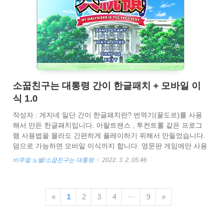
소꿉친구는 대통령 간이 한글패치 + 모바일 이
식 1.0
작성자 : 게지네 일단 간이 한글패치란? 번역기(꿀도르)를 사용
해서 만든 한글패치입니다. 아랄트랜스 , 투컨트롤 같은 프로그
램 사용법을 몰라도 간편하게 플레이하기 위해서 만들었습니다.
덤으로 가능하면 모바일 이식까지 합니다. 영문판 게임에만 사용
가능합니다. 패치하는법 아래 링크에서 한글패치를 받습니다. 패
비주얼 노벨/소꿉친구는 대통령
2022. 3. 2. 05:46
스워드는 osana 입니다.
https://drive.google.com/file/d/19v34fMRtPwZZlZDarh9j0uAkcUH
usp=sharing osana_KR 1.0 (PW osana).zip drive.google.com
«
1
2
3
4
···
9
»
다음과 같이 게임이 설치 되어있는 경로로 압축을 해제 해줍니
다. 덮어씌울건지 물어보면 다 덮어씌워주세요 백신이 패치 파일
을 바이러스로 오인해서 파일 ..