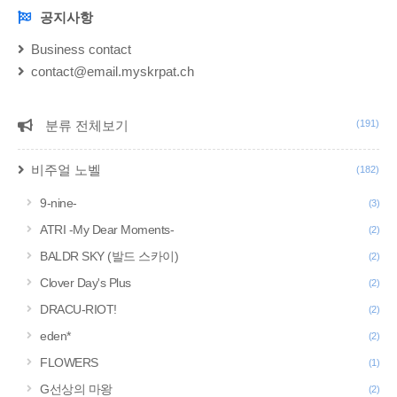
공지사항
NOTICE
Business contact
contact@email.myskrpat.ch
분류 전체보기
(191)
CATEGORY
비주얼 노벨
(182)
9-nine-
(3)
ATRI -My Dear Moments-
(2)
BALDR SKY (발드 스카이)
(2)
Clover Day's Plus
(2)
DRACU-RIOT!
(2)
eden*
(2)
FLOWERS
(1)
G선상의 마왕
(2)