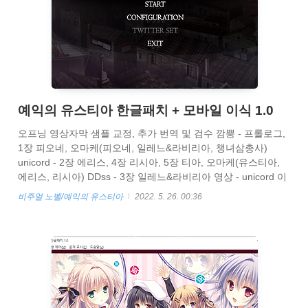
예익의 유스티아 한글패치 + 모바일 이식 1.0
오프닝 영상자막 샘플 교정, 추가 번역 및 검수 깜뿡 - 프롤로그,
1장 피오네, 오마케(피오네, 일레느&라비리아, 챙녀삼총사)
unicord - 2장 에리스, 4장 리시아, 5장 티아, 오마케(유스티아,
에리스, 리시아) DDss - 3장 일레느&라비리아 영상 - unicord 이
미지 - 어린이사랑꾼 프로그래밍 - 게지네 해당 패치는 패키지용
비주얼 노벨/예익의 유스티아
2022. 5. 26. 00:36
버전 이외에는 작동을 보장하지 않습니다. 패치하는법 아래 한글
패치를 받습니다.
https://drive.google.com/file/d/1cNWGTHOoJJK4DEGtmPmQau7x
usp=sharing eustia_KR_patch 1.0.zip drive.google.com 다음과
같이 게임이 설치 되어있는 경로로 압축을 해제 해줍니다. ..