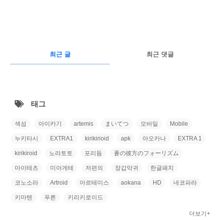
구
글
RECENTLY
광
최근 글
최근 댓글
고
최
근
태그
글
섹섬
아이카기
artemis
まいてつ
모바일
Mobile
누키타시
EXTRA1
kirikirioid
apk
아오카나
EXTRA 1
kirikiroid
노라토토
포리듬
蒼の彼方のフォーリズム
마이테츠
미아게테
저편의
장갑악귀
한글패치
코노소라
Artroid
아르테미스
aokana
HD
네코파라
키마텐
푸른
키리키로이드
더보기+