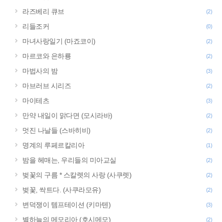
라즈베리 큐브
(2)
리들조커
(0)
마녀사랑일기 (마죠코이)
(2)
마르코와 은하룡
(2)
마법사의 밤
(3)
마브러브 시리즈
(2)
마이테츠
(3)
만약 내일이 맑다면 (모시라바)
(2)
멋진 나날들 (스바히비)
(2)
명계의 루페르칼리아
(1)
밤을 헤매는, 우리들의 미아교실
(2)
벚꽃의 구름 * 스칼렛의 사랑 (사쿠렛)
(2)
벚꽃, 싹트다. (사쿠라모유)
(2)
변덕쟁이 템프테이션 (키마텐)
(3)
별하늘의 메모리아 (호시메모)
(2)