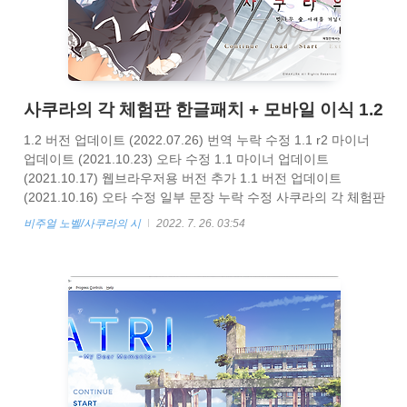
사쿠라의 각 체험판 한글패치 + 모바일 이식 1.2
1.2 버전 업데이트 (2022.07.26) 번역 누락 수정 1.1 r2 마이너
업데이트 (2021.10.23) 오타 수정 1.1 마이너 업데이트
(2021.10.17) 웹브라우저용 버전 추가 1.1 버전 업데이트
(2021.10.16) 오타 수정 일부 문장 누락 수정 사쿠라의 각 체험판
한글패치 제작 번역 - unicord 이미지 - 도리진 프로그래밍 - 게지
비주얼 노벨/사쿠라의 시
2022. 7. 26. 03:54
네 아래 파일을 받아서 압축 해제한후 Sakutoki_trial_KR.exe를
실행 해주세요 https://drive.google.com/file/d/1OlS-
a7KGpUEwFbGgjOqKiCA1Z-wHfrom/view?usp=sharing
Sakutoki_trial_KR 1.2.zip drive.google.com 아니시면 아래 사이
트에 들어가셔..