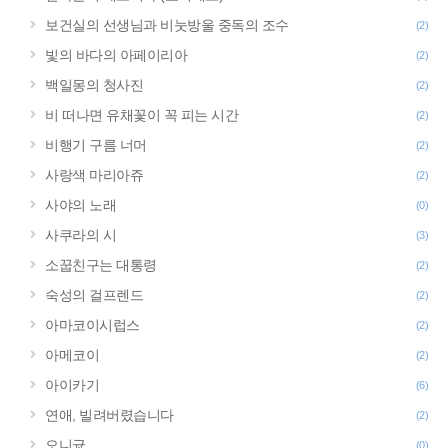
보건실의 선생님과 비눗방울 중독의 조수
(2)
빛의 바다의 아페이리아
(2)
백일몽의 청사진
(2)
비 떠나면 유채꽃이 꼭 피는 시간
(2)
비행기 구름 너머
(2)
사랑색 마리아쥬
(2)
사야의 노래
(0)
사쿠라의 시
(3)
소꿉친구는 대통령
(2)
숙성의 걸프렌드
(2)
아마코이시럽스
(2)
아메코이
(2)
아이카기
(6)
연애, 빌려버렸습니다
(2)
오니귯
(0)