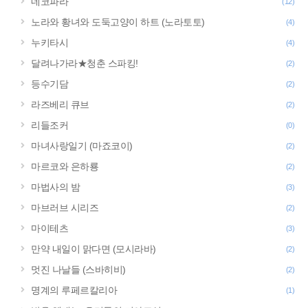
네코파라
(12)
노라와 황녀와 도둑고양이 하트 (노라토토)
(4)
누키타시
(4)
달려나가라★청춘 스파킹!
(2)
등수기담
(2)
라즈베리 큐브
(2)
리들조커
(0)
마녀사랑일기 (마죠코이)
(2)
마르코와 은하룡
(2)
마법사의 밤
(3)
마브러브 시리즈
(2)
마이테츠
(3)
만약 내일이 맑다면 (모시라바)
(2)
멋진 나날들 (스바히비)
(2)
명계의 루페르칼리아
(1)