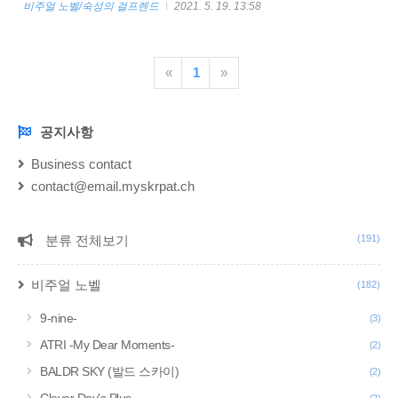
비주얼 노벨/숙성의 걸프렌드
2021. 5. 19. 13:58
는법 아래 간이 한글패치를 받습니다. 숙성걸1 (비밀번호는 syu
입니다)
https://drive.google.com/file/d/1jsNAVoKqsQK6mH0wc8PVQD_Bkj
«
1
»
usp=sharing syukugar1_KR_installer 1.0 (PW syu).zip
drive.google.com 숙성걸2 https://drive.google.com/file/..
공지사항
NOTICE
Business contact
contact@email.myskrpat.ch
분류 전체보기
(191)
CATEGORY
비주얼 노벨
(182)
9-nine-
(3)
ATRI -My Dear Moments-
(2)
BALDR SKY (발드 스카이)
(2)