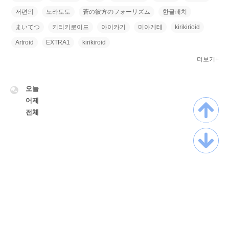
저편의
노라토토
蒼の彼方のフォーリズム
한글패치
まいてつ
키리키로이드
아이카기
미아게테
kirikirioid
Artroid
EXTRA1
kirikiroid
더보기+
VISITOR
오늘
어제
전체
TistoryWhaleSkin3.3
Copyright ©
Myskrpatch
All rights reserved.