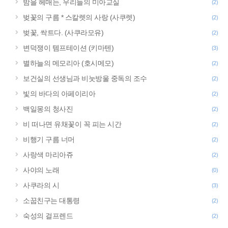
밤을 헤매는, 우리들의 미아교실
(2)
벚꽃의 구름 * 스칼렛의 사랑 (사쿠렛)
(2)
벚꽃, 싹트다. (사쿠라모유)
(2)
변덕쟁이 템프테이션 (키마텐)
(3)
별하늘의 메모리아 (호시메모)
(2)
보건실의 선생님과 비눗방울 중독의 조수
(2)
빛의 바다의 아페이리아
(2)
백일몽의 청사진
(2)
비 떠나면 유채꽃이 꼭 피는 시간
(2)
비행기 구름 너머
(2)
사랑색 마리아쥬
(2)
사야의 노래
(0)
사쿠라의 시
(3)
소꿉친구는 대통령
(2)
숙성의 걸프렌드
(2)