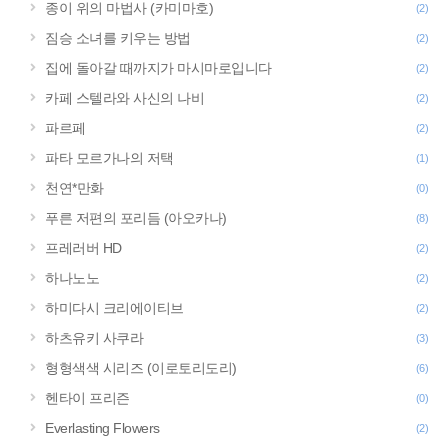
종이 위의 마법사 (카미마호)
(2)
짐승 소녀를 키우는 방법
(2)
집에 돌아갈 때까지가 마시마로입니다
(2)
카페 스텔라와 사신의 나비
(2)
파르페
(2)
파타 모르가나의 저택
(1)
천연*만화
(0)
푸른 저편의 포리듬 (아오카나)
(8)
프레러버 HD
(2)
하나노노
(2)
하미다시 크리에이티브
(2)
하츠유키 사쿠라
(3)
형형색색 시리즈 (이로토리도리)
(6)
헨타이 프리즌
(0)
Everlasting Flowers
(2)