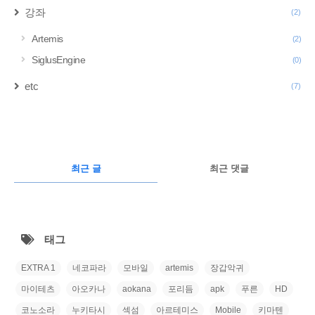
강좌
(2)
Artemis
(2)
SiglusEngine
(0)
etc
(7)
구
글
RECENTLY
광
최근 글
최근 댓글
고
최
근
태그
글
EXTRA 1
네코파라
모바일
artemis
장갑악귀
마이테츠
아오카나
aokana
포리듬
apk
푸른
HD
코노소라
누키타시
섹섬
아르테미스
Mobile
키마텐