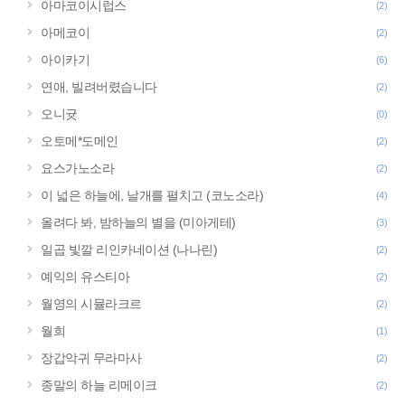
아마코이시럽스
(2)
아메코이
(2)
아이카기
(6)
연애, 빌려버렸습니다
(2)
오니귯
(0)
오토메*도메인
(2)
요스가노소라
(2)
이 넓은 하늘에, 날개를 펼치고 (코노소라)
(4)
올려다 봐, 밤하늘의 별을 (미아게테)
(3)
일곱 빛깔 리인카네이션 (나나린)
(2)
예익의 유스티아
(2)
월영의 시뮬라크르
(2)
월희
(1)
장갑악귀 무라마사
(2)
종말의 하늘 리메이크
(2)