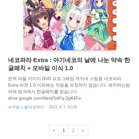
네코파라 Extra : 아기네코의 날에 나눈 약속 한
글패치 + 모바일 이식 1.0
번역 와들 이미지 DVD 프로그래밍 게지네 스팀용 네코파라
Extra 버전 1.0 이외에는 작동을 보장하지 않습니다. 패치하는법
아래 링크에서 한글패치를 받습니다.
drive.google.com/file/d/1dFq-3gK4Fs-
DKwqNJYqPoxpL6rP3dqzP/view?usp=sharing
비주얼 노벨/네코파라
2021. 4. 5. 02:08
NEKO_extra_steam_KR 1.0.zip drive.google.com 다음과 같이
게임이 설치 되어있는 경로로 압축을 해제 해줍니다. 백신이 패
치 파일을 바이러스로 오인해서 파일 일부를 삭제할 수 있습니
«
1
2
»
다. 압축 해제전에 꼭 백신 예외를 해주세요 스팀용 네코파라의
경우 세이브파일 초기화가 필요합니다. 아래와 같이 클라우드 세