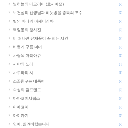
별하늘의 메모리아 (호시메모)
(2)
보건실의 선생님과 비눗방울 중독의 조수
(2)
빛의 바다의 아페이리아
(2)
백일몽의 청사진
(2)
비 떠나면 유채꽃이 꼭 피는 시간
(2)
비행기 구름 너머
(2)
사랑색 마리아쥬
(2)
사야의 노래
(0)
사쿠라의 시
(3)
소꿉친구는 대통령
(2)
숙성의 걸프렌드
(2)
아마코이시럽스
(2)
아메코이
(2)
아이카기
(6)
연애, 빌려버렸습니다
(2)