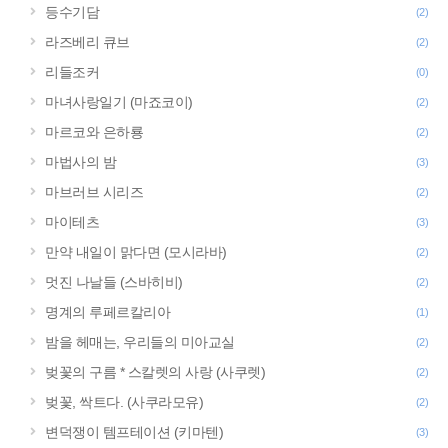
등수기담
(2)
라즈베리 큐브
(2)
리들조커
(0)
마녀사랑일기 (마죠코이)
(2)
마르코와 은하룡
(2)
마법사의 밤
(3)
마브러브 시리즈
(2)
마이테츠
(3)
만약 내일이 맑다면 (모시라바)
(2)
멋진 나날들 (스바히비)
(2)
명계의 루페르칼리아
(1)
밤을 헤매는, 우리들의 미아교실
(2)
벚꽃의 구름 * 스칼렛의 사랑 (사쿠렛)
(2)
벚꽃, 싹트다. (사쿠라모유)
(2)
변덕쟁이 템프테이션 (키마텐)
(3)