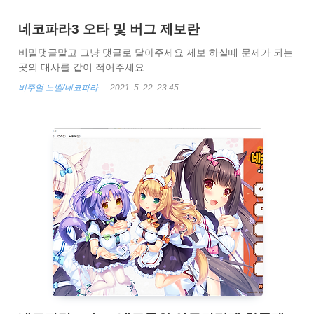
ぱら ゲーム本体 」＋「 100Pフルカラー画集 」＋「 KOTOKO
マキシシングルCD 」 3,500円＋税 pc.nekopara.com 스팀 유저
네코파라3 오타 및 버그 제보란
는 스팀에서 업데이트하시면 됩니다. 아래 링크에서 한글패치를
받습니다.
비밀댓글말고 그냥 댓글로 달아주세요 제보 하실때 문제가 되는
https://drive.google.com/file/d/1KTdq7Vrn2vRlzkBmB3JV3ObyU9Pe
곳의 대사를 같이 적어주세요
비주얼 노벨/네코파라
2021. 5. 22. 23:45