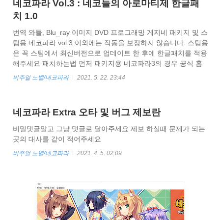
네코파라 Vol.3 : 네코들의 아로마티제 한글패
치 1.0
번역 와들, Blu_ray 이미지 DVD 프로그래밍 게지네 패키지 및 스
팀용 네코파라 vol.3 이외에는 작동을 보장하지 않습니다. 스팀용
은 꼭 스팀에서 최신버전으로 업데이트 한 후에 한글패치를 적용
해주세요 패치하는법 먼저 패키지용 네코파라3의 경우 공식 홈
페이지에서 1.01 패치를 받아서 설치해주세요
비주얼 노벨/네코파라
2021. 5. 22. 23:44
http://pc.nekopara.com/vol/vol03.html ネコぱら｜原作ゲーム公
式サイト ネコぱら Vol.3 豪華版（18禁パッケージ版） 「 ネコ
ぱら ゲーム本体 」＋「 52Pフルカラー画集 」＋「 Duca マキ
네코파라 Extra 오타 및 버그 제보란
シシングルCD 」 3,500円＋税 pc.nekopara.com 아래 링크에서
한글패치를 받습니다. 패키지용
비밀댓글말고 그냥 댓글로 달아주세요 제보 하실때 문제가 되는
https://drive.google.com/file/d/1lyeK7igZnD23ALpw..
곳의 대사를 같이 적어주세요
비주얼 노벨/네코파라
2021. 4. 5. 02:09