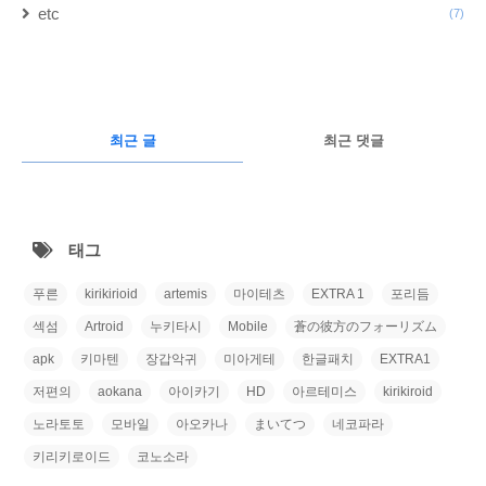
etc
(7)
구
글
RECENTLY
광
최근 글
최근 댓글
고
최
근
태그
글
푸른
kirikirioid
artemis
마이테츠
EXTRA 1
포리듬
섹섬
Artroid
누키타시
Mobile
蒼の彼方のフォーリズム
apk
키마텐
장갑악귀
미아게테
한글패치
EXTRA1
저편의
aokana
아이카기
HD
아르테미스
kirikiroid
노라토토
모바일
아오카나
まいてつ
네코파라
키리키로이드
코노소라