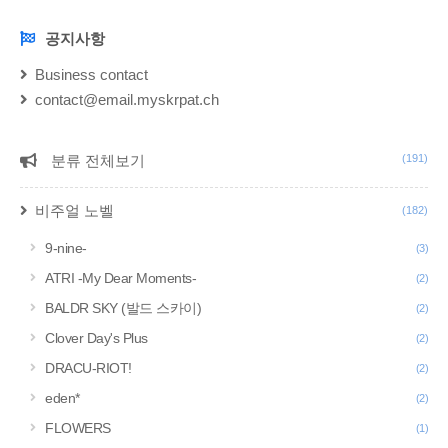
이브기능을 비활성화 하시면 자동으로 초기화됩니다.
nekopara_extra...
공지사항
NOTICE
Business contact
contact@email.myskrpat.ch
분류 전체보기
(191)
CATEGORY
비주얼 노벨
(182)
9-nine-
(3)
ATRI -My Dear Moments-
(2)
BALDR SKY (발드 스카이)
(2)
Clover Day's Plus
(2)
DRACU-RIOT!
(2)
eden*
(2)
FLOWERS
(1)