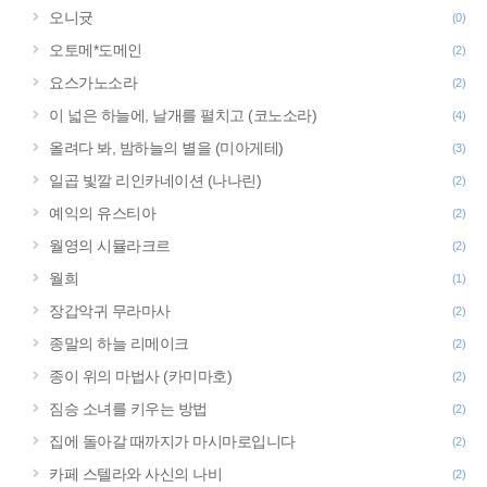
오니귯
(0)
오토메*도메인
(2)
요스가노소라
(2)
이 넓은 하늘에, 날개를 펼치고 (코노소라)
(4)
올려다 봐, 밤하늘의 별을 (미아게테)
(3)
일곱 빛깔 리인카네이션 (나나린)
(2)
예익의 유스티아
(2)
월영의 시뮬라크르
(2)
월희
(1)
장갑악귀 무라마사
(2)
종말의 하늘 리메이크
(2)
종이 위의 마법사 (카미마호)
(2)
짐승 소녀를 키우는 방법
(2)
집에 돌아갈 때까지가 마시마로입니다
(2)
카페 스텔라와 사신의 나비
(2)