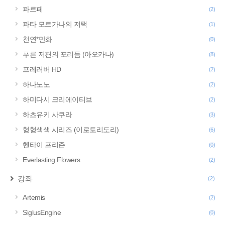
파르페
(2)
파타 모르가나의 저택
(1)
천연*만화
(0)
푸른 저편의 포리듬 (아오카나)
(8)
프레러버 HD
(2)
하나노노
(2)
하미다시 크리에이티브
(2)
하츠유키 사쿠라
(3)
형형색색 시리즈 (이로토리도리)
(6)
헨타이 프리즌
(0)
Everlasting Flowers
(2)
강좌
(2)
Artemis
(2)
SiglusEngine
(0)