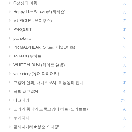
G선상의 마왕
(2)
Happy Live Show up! (하라쇼)
(2)
MUSICUS! (뮤지쿠스)
(2)
PARQUET
(2)
planetarian
(2)
PRIMAL×HEARTS (프라이멀x하츠)
(2)
ToHeart (투하트)
(2)
WHITE ALBUM (화이트 앨범)
(4)
your diary (유어 다이어리)
(2)
고양이 신과, 나나츠보시 -여동생의 언니-
(2)
금빛 러브리체
(4)
네코파라
(12)
노라와 황녀와 도둑고양이 하트 (노라토토)
(4)
누키타시
(4)
달려나가라★청춘 스파킹!
(2)