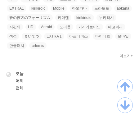
EXTRA1
kirikiroid
Mobile
아오카나
노라토토
aokana
蒼の彼方のフォーリズム
키마텐
kirikirioid
누키타시
저편의
HD
Artroid
포리듬
키리키로이드
네코파라
섹섬
まいてつ
EXTRA 1
아르테미스
마이테츠
모바일
한글패치
artemis
더보기+
VISITOR
오늘
어제
전체