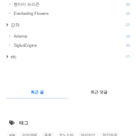
헨타이 프리즌
(0)
Everlasting Flowers
(2)
강좌
(2)
Artemis
(2)
SiglusEngine
(0)
etc
(7)
구
글
RECENTLY
광
최근 글
최근 댓글
고
최
근
태그
글
apk
미아게테
푸른
코노소라
아이카기
장갑악귀