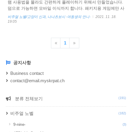
램 사용법을 몰라도 간편하게 플레이하기 위해서 만들었습니다.
덤으로 가능하면 모바일 이식까지 합니다. 패키지용 게임에만 사
용가능합니다. 패치하는법 아래 링크에서 한글패치를 받습니다.
비주얼 노벨/고양이 신과, 나나츠보시 -여동생의 언니-
2021. 11. 18.
패스워드는 neko 입니다. https://drive.google.com/file/d/1-
19:05
mOnFj9M0nlc9rXaumPtzm1HsclH4brI/view?usp=sharing
nekotsubo_KR 1.0 (PW neko).zip drive.google.com 다음과 같
이 게임이 설치 되어있는 경로로 압축을 해제 해줍니다. 백신이
«
1
»
패치 파일을 바이러스로 오인해서 파일 일부를 삭제할 수 있습니
다. 꼭 백..
공지사항
NOTICE
Business contact
contact@email.myskrpat.ch
분류 전체보기
(191)
CATEGORY
비주얼 노벨
(182)
9-nine-
(3)