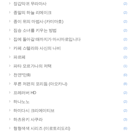
장갑악귀 무라마사
(2)
종말의 하늘 리메이크
(2)
종이 위의 마법사 (카미마호)
(2)
짐승 소녀를 키우는 방법
(2)
집에 돌아갈 때까지가 마시마로입니다
(2)
카페 스텔라와 사신의 나비
(2)
파르페
(2)
파타 모르가나의 저택
(1)
천연*만화
(0)
푸른 저편의 포리듬 (아오카나)
(8)
프레러버 HD
(2)
하나노노
(2)
하미다시 크리에이티브
(2)
하츠유키 사쿠라
(3)
형형색색 시리즈 (이로토리도리)
(6)