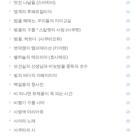
멋진 나날들 (스바히비)
(2)
명계의 루페르칼리아
(1)
밤을 헤매는, 우리들의 미아교실
(2)
벚꽃의 구름 * 스칼렛의 사랑 (사쿠렛)
(2)
벚꽃, 싹트다. (사쿠라모유)
(2)
변덕쟁이 템프테이션 (키마텐)
(3)
별하늘의 메모리아 (호시메모)
(2)
보건실의 선생님과 비눗방울 중독의 조수
(2)
빛의 바다의 아페이리아
(2)
백일몽의 청사진
(2)
비 떠나면 유채꽃이 꼭 피는 시간
(2)
비행기 구름 너머
(2)
사랑색 마리아쥬
(2)
사야의 노래
(0)
사쿠라의 시
(3)