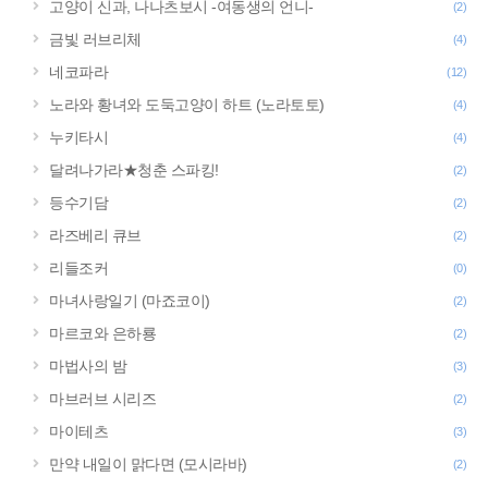
고양이 신과, 나나츠보시 -여동생의 언니-
(2)
금빛 러브리체
(4)
네코파라
(12)
노라와 황녀와 도둑고양이 하트 (노라토토)
(4)
누키타시
(4)
달려나가라★청춘 스파킹!
(2)
등수기담
(2)
라즈베리 큐브
(2)
리들조커
(0)
마녀사랑일기 (마죠코이)
(2)
마르코와 은하룡
(2)
마법사의 밤
(3)
마브러브 시리즈
(2)
마이테츠
(3)
만약 내일이 맑다면 (모시라바)
(2)