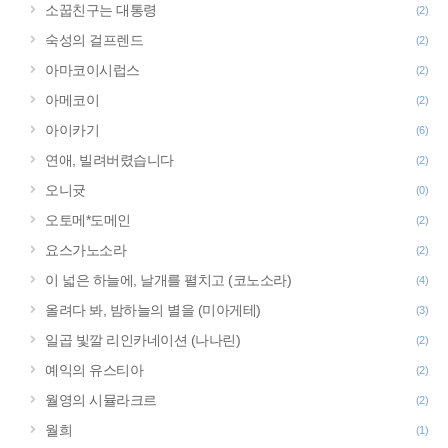
소꿉친구는 대통령
(2)
숙성의 걸프렌드
(2)
아마코이시럽스
(2)
아메코이
(2)
아이카기
(6)
연애, 빌려버렸습니다
(2)
오니귯
(0)
오토메*도메인
(2)
요스가노소라
(2)
이 넓은 하늘에, 날개를 펼치고 (코노소라)
(4)
올려다 봐, 밤하늘의 별을 (미아게테)
(3)
일곱 빛깔 리인카네이션 (나나린)
(2)
예익의 유스티아
(2)
월영의 시뮬라크르
(2)
월희
(1)