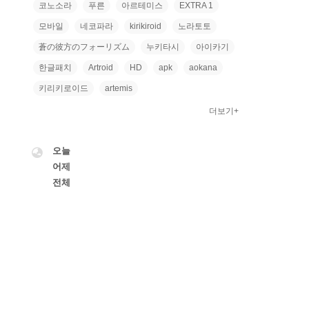
코노소라
푸른
아르테미스
EXTRA 1
모바일
네코파라
kirikiroid
노라토토
蒼の彼方のフォーリズム
누키타시
아이카기
한글패치
Artroid
HD
apk
aokana
키리키로이드
artemis
더보기+
VISITOR
오늘
어제
전체