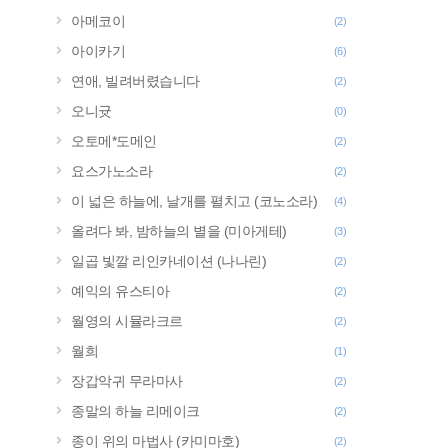
아메코이
(2)
아이카기
(6)
연애, 빌려버렸습니다
(2)
오니귯
(0)
오토메*도메인
(2)
요스가노소라
(2)
이 넓은 하늘에, 날개를 펼치고 (코노소라)
(4)
올려다 봐, 밤하늘의 별을 (미아게테)
(3)
일곱 빛깔 리인카네이션 (나나린)
(2)
예익의 유스티아
(2)
월영의 시뮬라크르
(2)
월희
(1)
장갑악귀 무라마사
(2)
종말의 하늘 리메이크
(2)
종이 위의 마법사 (카미마호)
(2)