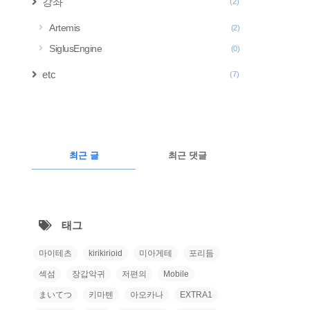
강좌
(2)
Artemis
(2)
SiglusEngine
(0)
etc
(7)
구
글
RECENTLY
광
최근 글
최근 댓글
고
최
근
태그
글
마이테츠
kirikirioid
미아게테
포리듬
섹섬
장갑악귀
저편의
Mobile
まいてつ
키마텐
아오카나
EXTRA1