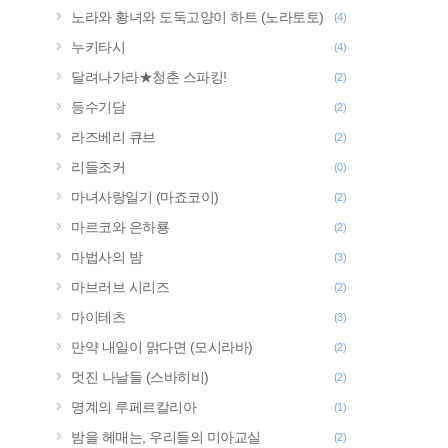
노라와 황녀와 도둑고양이 하트 (노라토토)
(4)
누키타시
(4)
달려나가라★청춘 스파킹!
(2)
등수기담
(2)
라즈베리 큐브
(2)
리들조커
(0)
마녀사랑일기 (마죠코이)
(2)
마르코와 은하룡
(2)
마법사의 밤
(3)
마브러브 시리즈
(2)
마이테츠
(3)
만약 내일이 맑다면 (모시라바)
(2)
멋진 나날들 (스바히비)
(2)
명계의 루페르칼리아
(1)
밤을 헤매는, 우리들의 미아교실
(2)