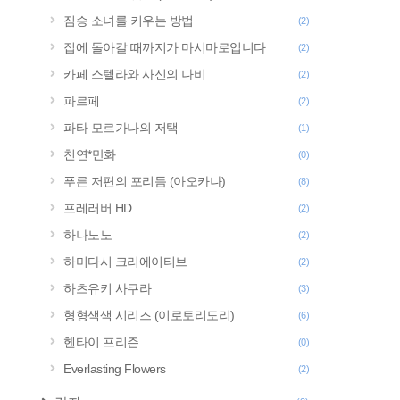
짐승 소녀를 키우는 방법
(2)
집에 돌아갈 때까지가 마시마로입니다
(2)
카페 스텔라와 사신의 나비
(2)
파르페
(2)
파타 모르가나의 저택
(1)
천연*만화
(0)
푸른 저편의 포리듬 (아오카나)
(8)
프레러버 HD
(2)
하나노노
(2)
하미다시 크리에이티브
(2)
하츠유키 사쿠라
(3)
형형색색 시리즈 (이로토리도리)
(6)
헨타이 프리즌
(0)
Everlasting Flowers
(2)