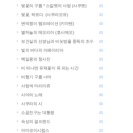
벚꽃의 구름 * 스칼렛의 사랑 (사쿠렛)
(2)
벚꽃, 싹트다. (사쿠라모유)
(2)
변덕쟁이 템프테이션 (키마텐)
(3)
별하늘의 메모리아 (호시메모)
(2)
보건실의 선생님과 비눗방울 중독의 조수
(2)
빛의 바다의 아페이리아
(2)
백일몽의 청사진
(2)
비 떠나면 유채꽃이 꼭 피는 시간
(2)
비행기 구름 너머
(2)
사랑색 마리아쥬
(2)
사야의 노래
(0)
사쿠라의 시
(3)
소꿉친구는 대통령
(2)
숙성의 걸프렌드
(2)
아마코이시럽스
(2)