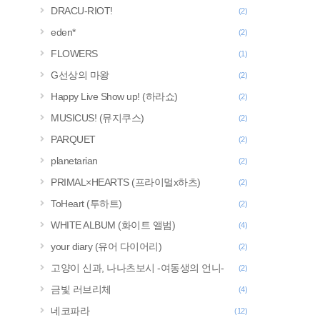
DRACU-RIOT!
(2)
eden*
(2)
FLOWERS
(1)
G선상의 마왕
(2)
Happy Live Show up! (하라쇼)
(2)
MUSICUS! (뮤지쿠스)
(2)
PARQUET
(2)
planetarian
(2)
PRIMAL×HEARTS (프라이멀x하츠)
(2)
ToHeart (투하트)
(2)
WHITE ALBUM (화이트 앨범)
(4)
your diary (유어 다이어리)
(2)
고양이 신과, 나나츠보시 -여동생의 언니-
(2)
금빛 러브리체
(4)
네코파라
(12)