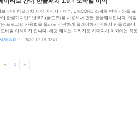
이티브 간이 한글패치 1.0 + 모바일 이식
간이 한글패치 제작 이미지 - ㅇㅇ, UNiCORD 소제목 번역 - 와들 프
간이 한글패치란? 번역기(꿀도르)를 사용해서 만든 한글패치입니다. 아랄
 같은 프로그램 사용법을 몰라도 간편하게 플레이하기 위해서 만들었습니
 모바일 이식까지 합니다. 해당 패치는 패키지용 하미다시 이외에는 작동
. 이미지로된 이름, 소제목 200개, 일부 이미지는 손번역 작업이 되어있
 크리에이티브
2020. 10. 16. 02:04
아래 간이 한글패치를 받습니다. 패스워드는 hami 입니다
le.com/file/d/1t4NQCKi4LXo0Mmt6BsRQUXI9Sle4Gzj4/view?
shi_KR 1.0 ..
«
1
»