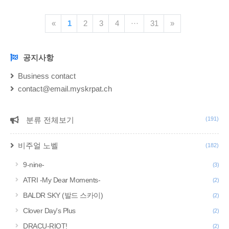
«
1
2
3
4
···
31
»
공지사항
NOTICE
Business contact
contact@email.myskrpat.ch
분류 전체보기
(191)
CATEGORY
비주얼 노벨
(182)
9-nine-
(3)
ATRI -My Dear Moments-
(2)
BALDR SKY (발드 스카이)
(2)
Clover Day's Plus
(2)
DRACU-RIOT!
(2)