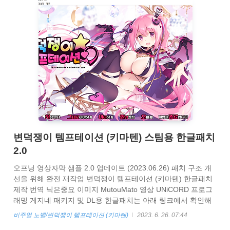
변덕쟁이 템프테이션 (키마텐) 스팀용 한글패치
2.0
오프닝 영상자막 샘플 2.0 업데이트 (2023.06.26) 패치 구조 개
선을 위해 완전 재작업 변덕쟁이 템프테이션 (키마텐) 한글패치
제작 번역 닉은중요 이미지 MutouMato 영상 UNiCORD 프로그
래밍 게지네 패키지 및 DL용 한글패치는 아래 링크에서 확인해
주세요 https://myskrpatch.tistory.com/83
비주얼 노벨/변덕쟁이 템프테이션 (키마텐)
2023. 6. 26. 07:44