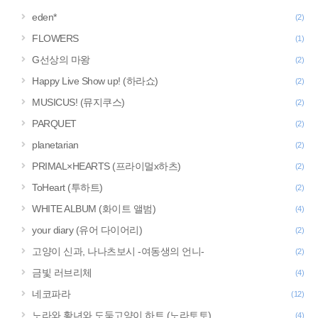
eden*
(2)
FLOWERS
(1)
G선상의 마왕
(2)
Happy Live Show up! (하라쇼)
(2)
MUSICUS! (뮤지쿠스)
(2)
PARQUET
(2)
planetarian
(2)
PRIMAL×HEARTS (프라이멀x하츠)
(2)
ToHeart (투하트)
(2)
WHITE ALBUM (화이트 앨범)
(4)
your diary (유어 다이어리)
(2)
고양이 신과, 나나츠보시 -여동생의 언니-
(2)
금빛 러브리체
(4)
네코파라
(12)
노라와 황녀와 도둑고양이 하트 (노라토토)
(4)