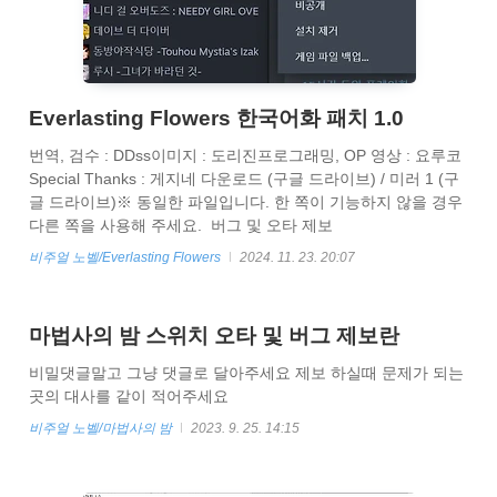
Everlasting Flowers 한국어화 패치 1.0
번역, 검수 : DDss이미지 : 도리진프로그래밍, OP 영상 : 요루코
Special Thanks : 게지네 다운로드 (구글 드라이브) / 미러 1 (구
글 드라이브)※ 동일한 파일입니다. 한 쪽이 기능하지 않을 경우
다른 쪽을 사용해 주세요. 버그 및 오타 제보
란 https://myskrpatch.tistory.com/223 사용법 * 1.07을 기준으
비주얼 노벨/Everlasting Flowers
2024. 11. 23. 20:07
로 작업했으며 다른 버전에서의 동작은 보장할 수 없습니다.1. 상
단 이미지와 같은 방법으로 게임이 설치된 폴더로 이동해 주세
요. 2. 한국어화 패치를 다운로드 받은 후, 상단 이미지와 같이 덮
마법사의 밤 스위치 오타 및 버그 제보란
어씌워 주세요. 3. 실행 후 언어 설정의 디폴트 값이 한국어로 되
어 있을 텐데, 아닐 경우 Korean으로 바꾸시면 됩니다.
비밀댓글말고 그냥 댓글로 달아주세요 제보 하실때 문제가 되는
곳의 대사를 같이 적어주세요
비주얼 노벨/마법사의 밤
2023. 9. 25. 14:15