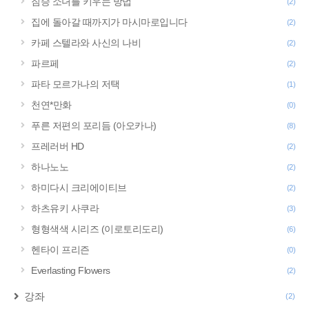
짐승 소녀를 키우는 방법
(2)
집에 돌아갈 때까지가 마시마로입니다
(2)
카페 스텔라와 사신의 나비
(2)
파르페
(2)
파타 모르가나의 저택
(1)
천연*만화
(0)
푸른 저편의 포리듬 (아오카나)
(8)
프레러버 HD
(2)
하나노노
(2)
하미다시 크리에이티브
(2)
하츠유키 사쿠라
(3)
형형색색 시리즈 (이로토리도리)
(6)
헨타이 프리즌
(0)
Everlasting Flowers
(2)
강좌
(2)