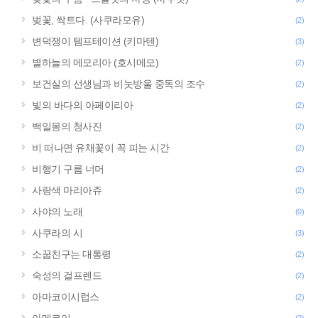
벚꽃, 싹트다. (사쿠라모유)
(2)
변덕쟁이 템프테이션 (키마텐)
(3)
별하늘의 메모리아 (호시메모)
(2)
보건실의 선생님과 비눗방울 중독의 조수
(2)
빛의 바다의 아페이리아
(2)
백일몽의 청사진
(2)
비 떠나면 유채꽃이 꼭 피는 시간
(2)
비행기 구름 너머
(2)
사랑색 마리아쥬
(2)
사야의 노래
(0)
사쿠라의 시
(3)
소꿉친구는 대통령
(2)
숙성의 걸프렌드
(2)
아마코이시럽스
(2)