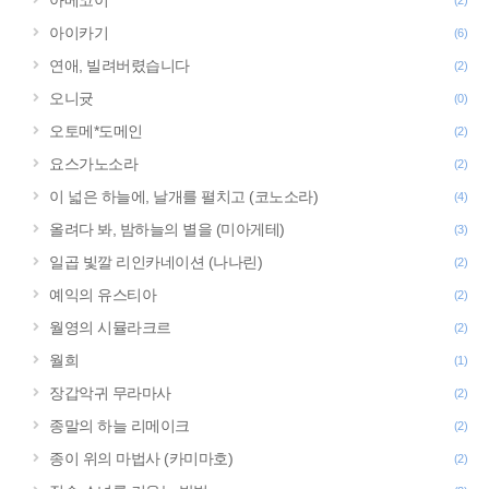
아메코이
(2)
아이카기
(6)
연애, 빌려버렸습니다
(2)
오니귯
(0)
오토메*도메인
(2)
요스가노소라
(2)
이 넓은 하늘에, 날개를 펼치고 (코노소라)
(4)
올려다 봐, 밤하늘의 별을 (미아게테)
(3)
일곱 빛깔 리인카네이션 (나나린)
(2)
예익의 유스티아
(2)
월영의 시뮬라크르
(2)
월희
(1)
장갑악귀 무라마사
(2)
종말의 하늘 리메이크
(2)
종이 위의 마법사 (카미마호)
(2)