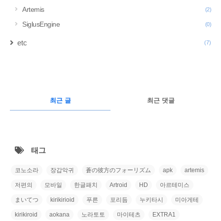
Artemis
(2)
SiglusEngine
(0)
etc
(7)
구
글
RECENTLY
광
최근 글
최근 댓글
고
최
근
태그
글
코노소라
장갑악귀
蒼の彼方のフォーリズム
apk
artemis
저편의
모바일
한글패치
Artroid
HD
아르테미스
まいてつ
kirikirioid
푸른
포리듬
누키타시
미아게테
kirikiroid
aokana
노라토토
마이테츠
EXTRA1