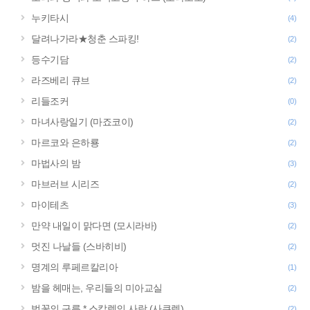
누키타시
(4)
달려나가라★청춘 스파킹!
(2)
등수기담
(2)
라즈베리 큐브
(2)
리들조커
(0)
마녀사랑일기 (마죠코이)
(2)
마르코와 은하룡
(2)
마법사의 밤
(3)
마브러브 시리즈
(2)
마이테츠
(3)
만약 내일이 맑다면 (모시라바)
(2)
멋진 나날들 (스바히비)
(2)
명계의 루페르칼리아
(1)
밤을 헤매는, 우리들의 미아교실
(2)
벚꽃의 구름 * 스칼렛의 사랑 (사쿠렛)
(2)