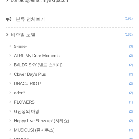
contact@email.myskrpat.ch
분류 전체보기
(191)
CATEGORY
비주얼 노벨
(182)
9-nine-
(3)
ATRI -My Dear Moments-
(2)
BALDR SKY (발드 스카이)
(2)
Clover Day's Plus
(2)
DRACU-RIOT!
(2)
eden*
(2)
FLOWERS
(1)
G선상의 마왕
(2)
Happy Live Show up! (하라쇼)
(2)
MUSICUS! (뮤지쿠스)
(2)