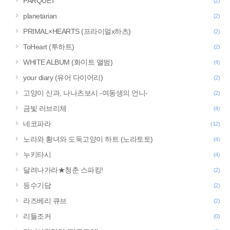
PARQUET
(2)
planetarian
(2)
PRIMAL×HEARTS (프라이멀x하츠)
(2)
ToHeart (투하트)
(2)
WHITE ALBUM (화이트 앨범)
(4)
your diary (유어 다이어리)
(2)
고양이 신과, 나나츠보시 -여동생의 언니-
(2)
금빛 러브리체
(4)
네코파라
(12)
노라와 황녀와 도둑고양이 하트 (노라토토)
(4)
누키타시
(4)
달려나가라★청춘 스파킹!
(2)
등수기담
(2)
라즈베리 큐브
(2)
리들조커
(0)