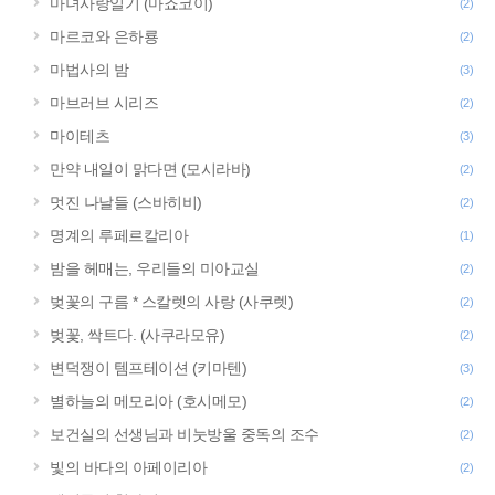
마녀사랑일기 (마죠코이)
(2)
마르코와 은하룡
(2)
마법사의 밤
(3)
마브러브 시리즈
(2)
마이테츠
(3)
만약 내일이 맑다면 (모시라바)
(2)
멋진 나날들 (스바히비)
(2)
명계의 루페르칼리아
(1)
밤을 헤매는, 우리들의 미아교실
(2)
벚꽃의 구름 * 스칼렛의 사랑 (사쿠렛)
(2)
벚꽃, 싹트다. (사쿠라모유)
(2)
변덕쟁이 템프테이션 (키마텐)
(3)
별하늘의 메모리아 (호시메모)
(2)
보건실의 선생님과 비눗방울 중독의 조수
(2)
빛의 바다의 아페이리아
(2)