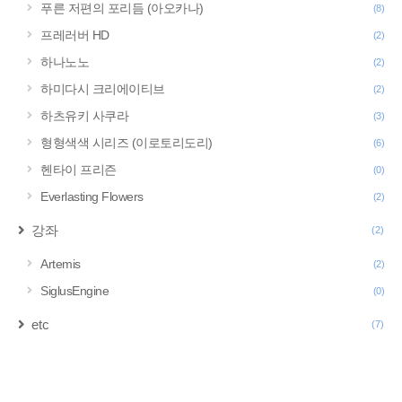
푸른 저편의 포리듬 (아오카나)
(8)
프레러버 HD
(2)
하나노노
(2)
하미다시 크리에이티브
(2)
하츠유키 사쿠라
(3)
형형색색 시리즈 (이로토리도리)
(6)
헨타이 프리즌
(0)
Everlasting Flowers
(2)
강좌
(2)
Artemis
(2)
SiglusEngine
(0)
etc
(7)
구