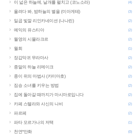
이 넓은 하늘에, 날개를 펼치고 (코노소라)
(4)
올려다 봐, 밤하늘의 별을 (미아게테)
(3)
일곱 빛깔 리인카네이션 (나나린)
(2)
예익의 유스티아
(2)
월영의 시뮬라크르
(2)
월희
(1)
장갑악귀 무라마사
(2)
종말의 하늘 리메이크
(2)
종이 위의 마법사 (카미마호)
(2)
짐승 소녀를 키우는 방법
(2)
집에 돌아갈 때까지가 마시마로입니다
(2)
카페 스텔라와 사신의 나비
(2)
파르페
(2)
파타 모르가나의 저택
(1)
천연*만화
(0)