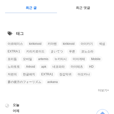
글
RECENTLY
광
최근 글
최근 댓글
고
최
근
태그
글
아르테미스
kirikirioid
키마텐
kirikiroid
아이카기
섹섬
EXTRA 1
키리키로이드
まいてつ
푸른
코노소라
포리듬
모바일
artemis
누키타시
미아게테
Mobile
노라토토
Artroid
apk
네코파라
마이테츠
HD
저편의
한글패치
EXTRA1
장갑악귀
아오카나
蒼の彼方のフォーリズム
aokana
더보기+
VISITOR
오늘
어제