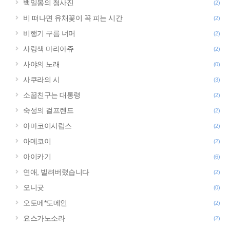
백일몽의 청사진
(2)
비 떠나면 유채꽃이 꼭 피는 시간
(2)
비행기 구름 너머
(2)
사랑색 마리아쥬
(2)
사야의 노래
(0)
사쿠라의 시
(3)
소꿉친구는 대통령
(2)
숙성의 걸프렌드
(2)
아마코이시럽스
(2)
아메코이
(2)
아이카기
(6)
연애, 빌려버렸습니다
(2)
오니귯
(0)
오토메*도메인
(2)
요스가노소라
(2)