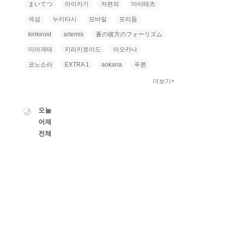
まいてつ
아이카기
저편의
마이테츠
섹섬
누키타시
모바일
포리듬
kirikiroid
artemis
蒼の彼方のフォーリズム
미아게테
키리키로이드
아오카나
코노소라
EXTRA 1
aokana
푸른
더보기+
VISITOR
오늘
어제
전체