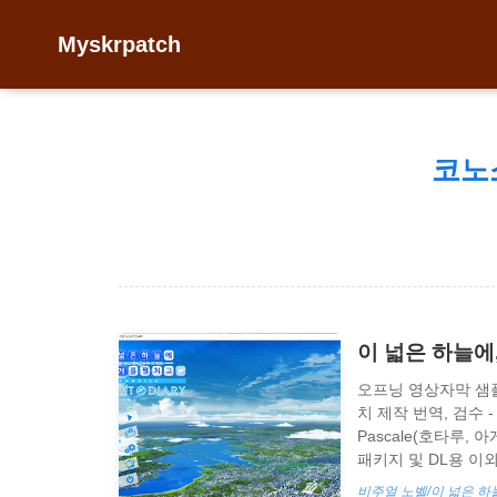
Myskrpatch
코노
이 넓은 하늘에,
오프닝 영상자막 샘플 
치 제작 번역, 검수 
Pascale(호타루, 
패키지 및 DL용 이외
\Saved Games\W
비주얼 노벨/이 넓은 하