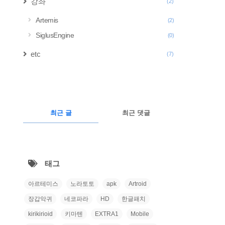
강좌
(2)
Artemis
(2)
SiglusEngine
(0)
etc
(7)
구
글
RECENTLY
광
최근 글
최근 댓글
고
최
근
태그
글
아르테미스
노라토토
apk
Artroid
장갑악귀
네코파라
HD
한글패치
kirikirioid
키마텐
EXTRA1
Mobile