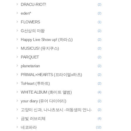
DRACU-RIOT!
(2)
eden*
(2)
FLOWERS
(1)
G선상의 마왕
(2)
Happy Live Show up! (하라쇼)
(2)
MUSICUS! (뮤지쿠스)
(2)
PARQUET
(2)
planetarian
(2)
PRIMAL×HEARTS (프라이멀x하츠)
(2)
ToHeart (투하트)
(2)
WHITE ALBUM (화이트 앨범)
(4)
your diary (유어 다이어리)
(2)
고양이 신과, 나나츠보시 -여동생의 언니-
(2)
금빛 러브리체
(4)
네코파라
(12)