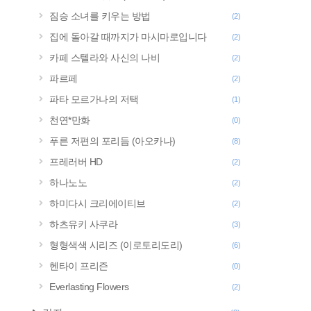
짐승 소녀를 키우는 방법
(2)
집에 돌아갈 때까지가 마시마로입니다
(2)
카페 스텔라와 사신의 나비
(2)
파르페
(2)
파타 모르가나의 저택
(1)
천연*만화
(0)
푸른 저편의 포리듬 (아오카나)
(8)
프레러버 HD
(2)
하나노노
(2)
하미다시 크리에이티브
(2)
하츠유키 사쿠라
(3)
형형색색 시리즈 (이로토리도리)
(6)
헨타이 프리즌
(0)
Everlasting Flowers
(2)