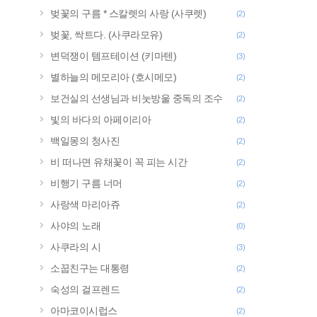
벚꽃의 구름 * 스칼렛의 사랑 (사쿠렛)
(2)
벚꽃, 싹트다. (사쿠라모유)
(2)
변덕쟁이 템프테이션 (키마텐)
(3)
별하늘의 메모리아 (호시메모)
(2)
보건실의 선생님과 비눗방울 중독의 조수
(2)
빛의 바다의 아페이리아
(2)
백일몽의 청사진
(2)
비 떠나면 유채꽃이 꼭 피는 시간
(2)
비행기 구름 너머
(2)
사랑색 마리아쥬
(2)
사야의 노래
(0)
사쿠라의 시
(3)
소꿉친구는 대통령
(2)
숙성의 걸프렌드
(2)
아마코이시럽스
(2)