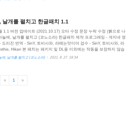
입니다 https://drive.google.com/file/d/1YbcHqo1BF08DbFN-
iew?usp=drive_link Konosor..
, 날개를 펼치고 한글패치 1.1
1.1 버전 업데이트 (2021.10.17) 오타 수정 문장 누락 수정 (뷁으로 나
 하늘에, 날개를 펼치고 (코노소라) 한글패치 제작 프로그래밍 - 게지네 영
지 - 도리진 번역 - SinY, 토비사와, 라떼는맛이야 검수 - SinY, 토비사와, 라
tisthis, Hikari 본 패치는 패키지 및 DL용 이외에는 작동을 보장하지 않습
업데이트가 패치 안에 내장되어있습니다. SWEET LOVE 어펜드 패치가 설치
늘에, 날개를 펼치고 (코노소라)
2021. 8. 27. 18:34
브파일 경로는 "C:\Users\유저명\Saved Games\WillPlus\이 넓은 하
 입니다 패치 다운로드 (비밀번호는 konosora 입니다)..
«
1
»