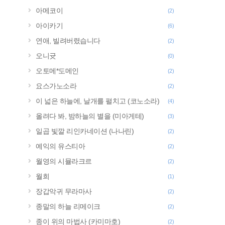
아메코이
(2)
아이카기
(6)
연애, 빌려버렸습니다
(2)
오니귯
(0)
오토메*도메인
(2)
요스가노소라
(2)
이 넓은 하늘에, 날개를 펼치고 (코노소라)
(4)
올려다 봐, 밤하늘의 별을 (미아게테)
(3)
일곱 빛깔 리인카네이션 (나나린)
(2)
예익의 유스티아
(2)
월영의 시뮬라크르
(2)
월희
(1)
장갑악귀 무라마사
(2)
종말의 하늘 리메이크
(2)
종이 위의 마법사 (카미마호)
(2)