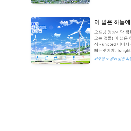
드 비밀번호는 konosora
LIK4M5Vm9lvvIf3a/v
이 넓은 하늘에
오프닝 영상자막 샘플 
오는 것들) 이 넓은
상 - unicord 이미
떼는맛이야, Tonigh
니다. 공식 1.02 
비주얼 노벨/이 넓은 하
되어있어야 합니다. 세이
늘에, 날개를 펼치고"