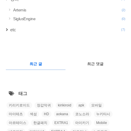
Artemis
(2)
SiglusEngine
(0)
etc
(7)
구
글
RECENTLY
광
최근 글
최근 댓글
고
최
근
태그
글
키리키로이드
장갑악귀
kirikiroid
apk
모바일
마이테츠
섹섬
HD
aokana
코노소라
누키타시
아르테미스
한글패치
EXTRA1
아이카기
Mobile