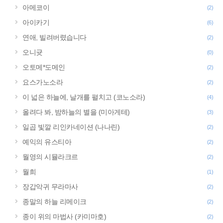
아메코이
(2)
아이카기
(6)
연애, 빌려버렸습니다
(2)
오니귯
(0)
오토메*도메인
(2)
요스가노소라
(2)
이 넓은 하늘에, 날개를 펼치고 (코노소라)
(4)
올려다 봐, 밤하늘의 별을 (미아게테)
(3)
일곱 빛깔 리인카네이션 (나나린)
(2)
예익의 유스티아
(2)
월영의 시뮬라크르
(2)
월희
(1)
장갑악귀 무라마사
(2)
종말의 하늘 리메이크
(2)
종이 위의 마법사 (카미마호)
(2)