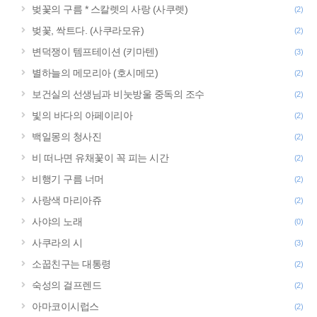
벚꽃의 구름 * 스칼렛의 사랑 (사쿠렛)
(2)
벚꽃, 싹트다. (사쿠라모유)
(2)
변덕쟁이 템프테이션 (키마텐)
(3)
별하늘의 메모리아 (호시메모)
(2)
보건실의 선생님과 비눗방울 중독의 조수
(2)
빛의 바다의 아페이리아
(2)
백일몽의 청사진
(2)
비 떠나면 유채꽃이 꼭 피는 시간
(2)
비행기 구름 너머
(2)
사랑색 마리아쥬
(2)
사야의 노래
(0)
사쿠라의 시
(3)
소꿉친구는 대통령
(2)
숙성의 걸프렌드
(2)
아마코이시럽스
(2)