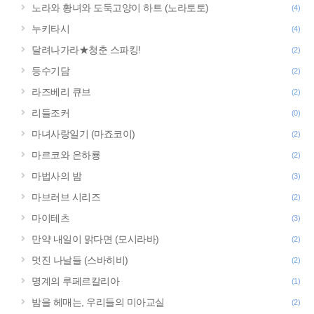
노라와 황녀와 도둑고양이 하트 (노라토토)
(4)
누키타시
(4)
달려나가라★청춘 스파킹!
(2)
등수기담
(2)
라즈베리 큐브
(2)
리들조커
(0)
마녀사랑일기 (마죠코이)
(2)
마르코와 은하룡
(2)
마법사의 밤
(3)
마브러브 시리즈
(2)
마이테츠
(3)
만약 내일이 맑다면 (모시라바)
(2)
멋진 나날들 (스바히비)
(2)
명계의 루페르칼리아
(1)
밤을 헤매는, 우리들의 미아교실
(2)