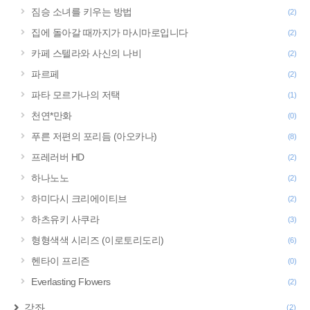
짐승 소녀를 키우는 방법
(2)
집에 돌아갈 때까지가 마시마로입니다
(2)
카페 스텔라와 사신의 나비
(2)
파르페
(2)
파타 모르가나의 저택
(1)
천연*만화
(0)
푸른 저편의 포리듬 (아오카나)
(8)
프레러버 HD
(2)
하나노노
(2)
하미다시 크리에이티브
(2)
하츠유키 사쿠라
(3)
형형색색 시리즈 (이로토리도리)
(6)
헨타이 프리즌
(0)
Everlasting Flowers
(2)
강좌
(2)