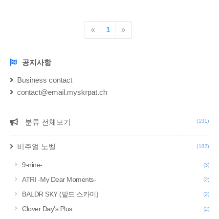
패치는 필요하지 않습니다. 아무래도 Clover Day's Plus는 1.0 버
젼이 최초이자 최종 버젼인거 같습니다. 아래 간이 한글패치를
«
1
»
받습니다. 패스워드는 clover입니다
drive.google.com/file/d/1DmPuIPlbd4ltbCZbIuIDdEl_0cnHBzZn/vi
usp=sharing Cloverdays..
공지사항
NOTICE
Business contact
contact@email.myskrpat.ch
분류 전체보기
(191)
CATEGORY
비주얼 노벨
(182)
9-nine-
(3)
ATRI -My Dear Moments-
(2)
BALDR SKY (발드 스카이)
(2)
Clover Day's Plus
(2)