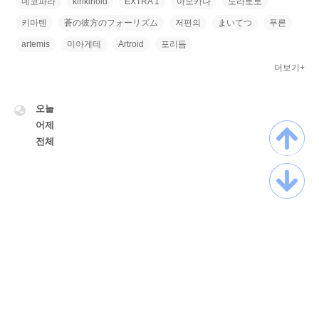
네코파라
kirikirioid
EXTRA 1
아오카나
노라토토
키마텐
蒼の彼方のフォーリズム
저편의
まいてつ
푸른
artemis
미아게테
Artroid
포리듬
더보기+
VISITOR
오늘
어제
전체
TistoryWhaleSkin3.3
Copyright ©
Myskrpatch
All rights reserved.