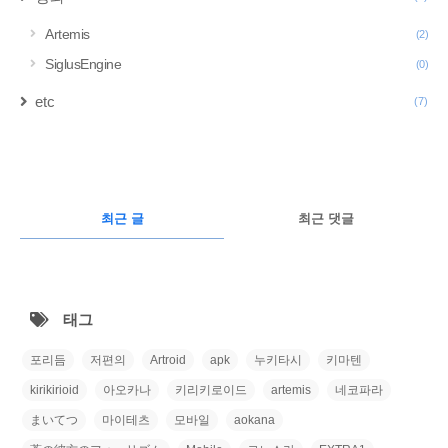
Artemis
(2)
SiglusEngine
(0)
etc
(7)
구
글
RECENTLY
광
최근 글
최근 댓글
고
최
근
태그
글
포리듬
저편의
Artroid
apk
누키타시
키마텐
kirikirioid
아오카나
키리키로이드
artemis
네코파라
まいてつ
마이테츠
모바일
aokana