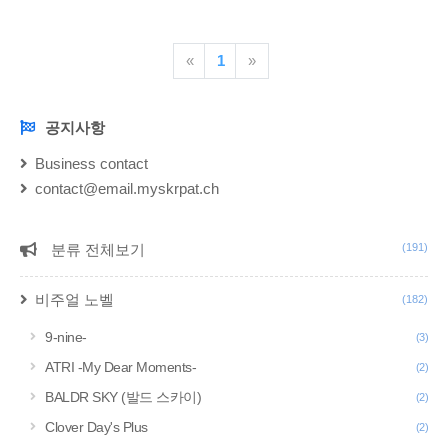
어씌우시면됩니다. 선택지에서 첫번째 띄어쓰기 이후로 글자가
잘리는걸 해결 자잘한 번역수정 일단 간이 한글패치란? 번역기
«
1
»
(꿀도르)를 사용해서 만든 한글패치입니다. 아랄트랜스 , 투컨트
롤 같은 프로그램 사용법을 몰라도 간편하게 플레이하기 위해서
만들었습니다. 덤으로 가능하면 모바일 이식까지..
공지사항
NOTICE
Business contact
contact@email.myskrpat.ch
분류 전체보기
(191)
CATEGORY
비주얼 노벨
(182)
9-nine-
(3)
ATRI -My Dear Moments-
(2)
BALDR SKY (발드 스카이)
(2)
Clover Day's Plus
(2)