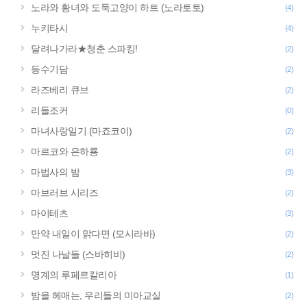
노라와 황녀와 도둑고양이 하트 (노라토토)
(4)
누키타시
(4)
달려나가라★청춘 스파킹!
(2)
등수기담
(2)
라즈베리 큐브
(2)
리들조커
(0)
마녀사랑일기 (마죠코이)
(2)
마르코와 은하룡
(2)
마법사의 밤
(3)
마브러브 시리즈
(2)
마이테츠
(3)
만약 내일이 맑다면 (모시라바)
(2)
멋진 나날들 (스바히비)
(2)
명계의 루페르칼리아
(1)
밤을 헤매는, 우리들의 미아교실
(2)