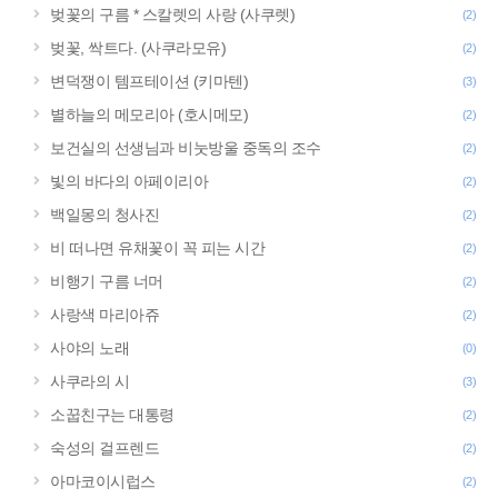
벚꽃의 구름 * 스칼렛의 사랑 (사쿠렛)
(2)
벚꽃, 싹트다. (사쿠라모유)
(2)
변덕쟁이 템프테이션 (키마텐)
(3)
별하늘의 메모리아 (호시메모)
(2)
보건실의 선생님과 비눗방울 중독의 조수
(2)
빛의 바다의 아페이리아
(2)
백일몽의 청사진
(2)
비 떠나면 유채꽃이 꼭 피는 시간
(2)
비행기 구름 너머
(2)
사랑색 마리아쥬
(2)
사야의 노래
(0)
사쿠라의 시
(3)
소꿉친구는 대통령
(2)
숙성의 걸프렌드
(2)
아마코이시럽스
(2)