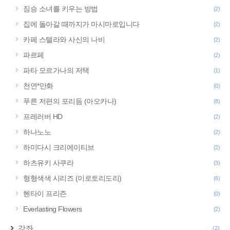
짐승 소녀를 키우는 방법
(2)
집에 돌아갈 때까지가 마시마로입니다
(2)
카페 스텔라와 사신의 나비
(2)
파르페
(2)
파타 모르가나의 저택
(1)
천연*만화
(0)
푸른 저편의 포리듬 (아오카나)
(8)
프레러버 HD
(2)
하나노노
(2)
하미다시 크리에이티브
(2)
하츠유키 사쿠라
(3)
형형색색 시리즈 (이로토리도리)
(6)
헨타이 프리즌
(0)
Everlasting Flowers
(2)
강좌
(2)