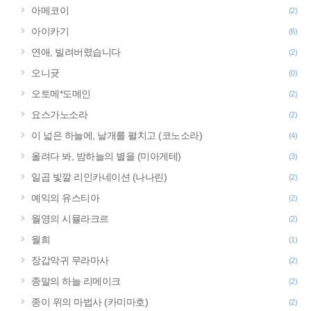
아메코이
(2)
아이카기
(6)
연애, 빌려버렸습니다
(2)
오니귯
(0)
오토메*도메인
(2)
요스가노소라
(2)
이 넓은 하늘에, 날개를 펼치고 (코노소라)
(4)
올려다 봐, 밤하늘의 별을 (미아게테)
(3)
일곱 빛깔 리인카네이션 (나나린)
(2)
예익의 유스티아
(2)
월영의 시뮬라크르
(2)
월희
(1)
장갑악귀 무라마사
(2)
종말의 하늘 리메이크
(2)
종이 위의 마법사 (카미마호)
(2)