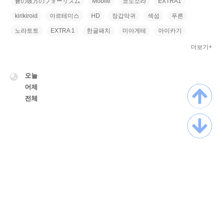
蒼の彼方のフォーリズム
Mobile
코노소라
EXTRA1
kirikiroid
아르테미스
HD
장갑악귀
섹섬
푸른
노라토토
EXTRA 1
한글패치
미아게테
아이카기
더보기+
VISITOR
오늘
어제
전체
TistoryWhaleSkin3.3
Copyright ©
Myskrpatch
All rights reserved.