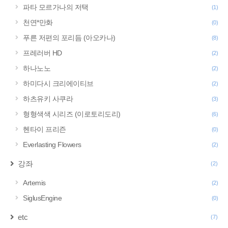
파타 모르가나의 저택
(1)
천연*만화
(0)
푸른 저편의 포리듬 (아오카나)
(8)
프레러버 HD
(2)
하나노노
(2)
하미다시 크리에이티브
(2)
하츠유키 사쿠라
(3)
형형색색 시리즈 (이로토리도리)
(6)
헨타이 프리즌
(0)
Everlasting Flowers
(2)
강좌
(2)
Artemis
(2)
SiglusEngine
(0)
etc
(7)