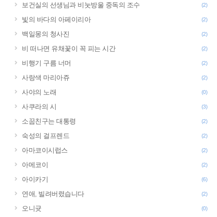
보건실의 선생님과 비눗방울 중독의 조수
(2)
빛의 바다의 아페이리아
(2)
백일몽의 청사진
(2)
비 떠나면 유채꽃이 꼭 피는 시간
(2)
비행기 구름 너머
(2)
사랑색 마리아쥬
(2)
사야의 노래
(0)
사쿠라의 시
(3)
소꿉친구는 대통령
(2)
숙성의 걸프렌드
(2)
아마코이시럽스
(2)
아메코이
(2)
아이카기
(6)
연애, 빌려버렸습니다
(2)
오니귯
(0)