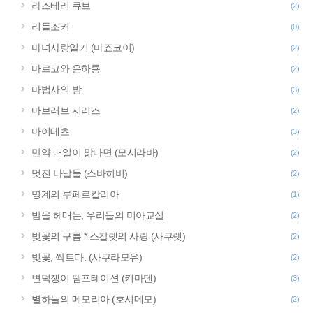
라즈베리 큐브
(2)
리들조커
(0)
마녀사랑일기 (마죠코이)
(2)
마르코와 은하룡
(2)
마법사의 밤
(3)
마브러브 시리즈
(2)
마이테츠
(3)
만약 내일이 맑다면 (모시라바)
(2)
멋진 나날들 (스바히비)
(2)
명계의 루페르칼리아
(1)
밤을 헤매는, 우리들의 미아교실
(2)
벚꽃의 구름 * 스칼렛의 사랑 (사쿠렛)
(2)
벚꽃, 싹트다. (사쿠라모유)
(2)
변덕쟁이 템프테이션 (키마텐)
(3)
별하늘의 메모리아 (호시메모)
(2)