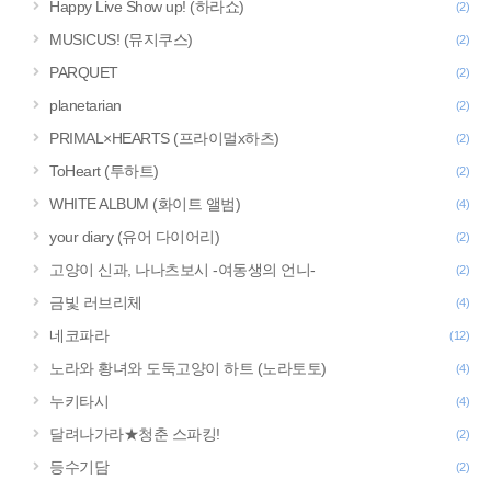
Happy Live Show up! (하라쇼)
(2)
MUSICUS! (뮤지쿠스)
(2)
PARQUET
(2)
planetarian
(2)
PRIMAL×HEARTS (프라이멀x하츠)
(2)
ToHeart (투하트)
(2)
WHITE ALBUM (화이트 앨범)
(4)
your diary (유어 다이어리)
(2)
고양이 신과, 나나츠보시 -여동생의 언니-
(2)
금빛 러브리체
(4)
네코파라
(12)
노라와 황녀와 도둑고양이 하트 (노라토토)
(4)
누키타시
(4)
달려나가라★청춘 스파킹!
(2)
등수기담
(2)