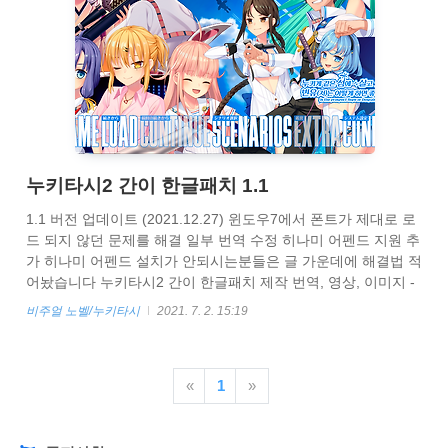
누키타시2 간이 한글패치 1.1
1.1 버전 업데이트 (2021.12.27) 윈도우7에서 폰트가 제대로 로
드 되지 않던 문제를 해결 일부 번역 수정 히나미 어펜드 지원 추
가 히나미 어펜드 설치가 안되시는분들은 글 가운데에 해결법 적
어놨습니다 누키타시2 간이 한글패치 제작 번역, 영상, 이미지 -
유니코드 프로그래밍 - 게지네 일단 간이 한글패치란? 번역기(꿀
비주얼 노벨/누키타시
2021. 7. 2. 15:19
도르)를 사용해서 만든 한글패치입니다. 아랄트랜스 , 투컨트롤
같은 프로그램 사용법을 몰라도 간편하게 플레이하기 위해서 만
들었습니다. 해당 패치는 패키지용 이외에는 작동을 보장하지 않
«
1
»
습니다. 공식 1.03 업데이트가 간이 한글패치 안에 포함되어 있
습니다. 누키타시2용 스스코 어펜드가 설치되어있어야됩니다.
누키타시2용 히나미 어펜드가 설치되어있어야됩니다. 일부 이미