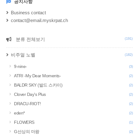
지 + 영상들이 손번..
공지사항
NOTICE
Business contact
contact@email.myskrpat.ch
분류 전체보기
(191)
CATEGORY
비주얼 노벨
(182)
9-nine-
(3)
ATRI -My Dear Moments-
(2)
BALDR SKY (발드 스카이)
(2)
Clover Day's Plus
(2)
DRACU-RIOT!
(2)
eden*
(2)
FLOWERS
(1)
G선상의 마왕
(2)