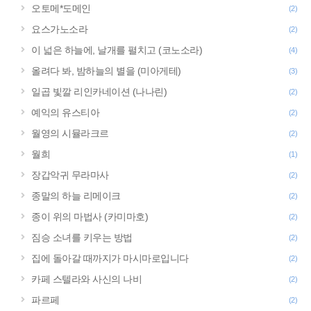
오토메*도메인
(2)
요스가노소라
(2)
이 넓은 하늘에, 날개를 펼치고 (코노소라)
(4)
올려다 봐, 밤하늘의 별을 (미아게테)
(3)
일곱 빛깔 리인카네이션 (나나린)
(2)
예익의 유스티아
(2)
월영의 시뮬라크르
(2)
월희
(1)
장갑악귀 무라마사
(2)
종말의 하늘 리메이크
(2)
종이 위의 마법사 (카미마호)
(2)
짐승 소녀를 키우는 방법
(2)
집에 돌아갈 때까지가 마시마로입니다
(2)
카페 스텔라와 사신의 나비
(2)
파르페
(2)