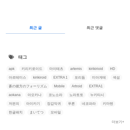
구
글
RECENTLY
광
최근 글
최근 댓글
고
최
근
태그
글
apk
키리키로이드
마이테츠
artemis
kirikirioid
HD
아르테미스
kirikiroid
EXTRA 1
포리듬
미아게테
섹섬
蒼の彼方のフォーリズム
Mobile
Artroid
EXTRA1
aokana
아오카나
코노소라
노라토토
누키타시
저편의
아이카기
장갑악귀
푸른
네코파라
키마텐
한글패치
まいてつ
모바일
더보기+