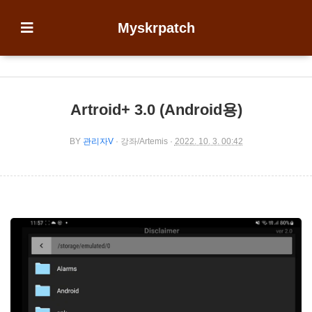
Myskrpatch
Artroid+ 3.0 (Android용)
BY
관리자V
강좌/Artemis
2022. 10. 3. 00:42