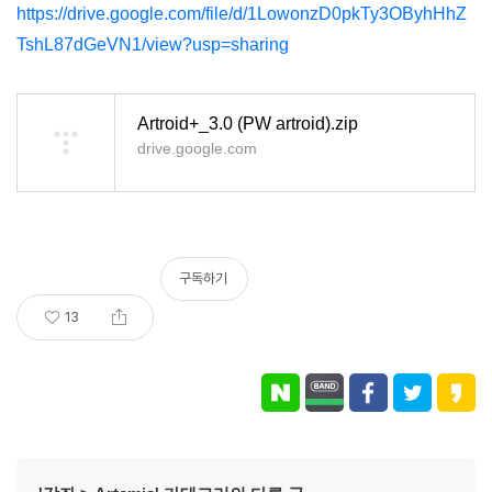
https://drive.google.com/file/d/1LowonzD0pkTy3OByhHhZ
TshL87dGeVN1/view?usp=sharing
Artroid+_3.0 (PW artroid).zip
drive.google.com
구독하기
13