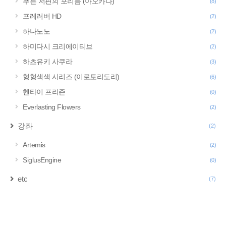
푸른 저편의 포리듬 (아오카나)
(8)
프레러버 HD
(2)
하나노노
(2)
하미다시 크리에이티브
(2)
하츠유키 사쿠라
(3)
형형색색 시리즈 (이로토리도리)
(6)
헨타이 프리즌
(0)
Everlasting Flowers
(2)
강좌
(2)
Artemis
(2)
SiglusEngine
(0)
etc
(7)
구
글