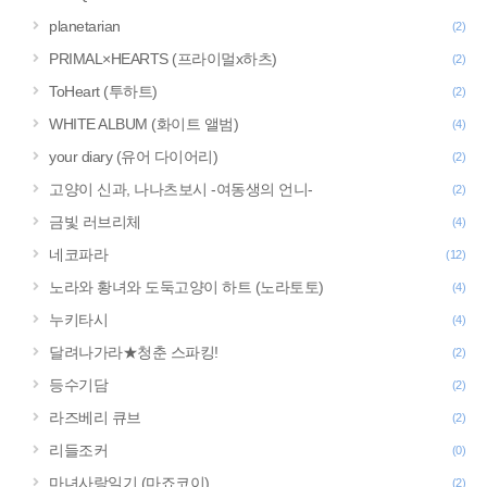
planetarian
(2)
PRIMAL×HEARTS (프라이멀x하츠)
(2)
ToHeart (투하트)
(2)
WHITE ALBUM (화이트 앨범)
(4)
your diary (유어 다이어리)
(2)
고양이 신과, 나나츠보시 -여동생의 언니-
(2)
금빛 러브리체
(4)
네코파라
(12)
노라와 황녀와 도둑고양이 하트 (노라토토)
(4)
누키타시
(4)
달려나가라★청춘 스파킹!
(2)
등수기담
(2)
라즈베리 큐브
(2)
리들조커
(0)
마녀사랑일기 (마죠코이)
(2)