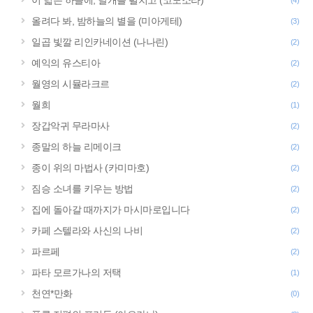
이 넓은 하늘에, 날개를 펼치고 (코노소라)
(4)
올려다 봐, 밤하늘의 별을 (미아게테)
(3)
일곱 빛깔 리인카네이션 (나나린)
(2)
예익의 유스티아
(2)
월영의 시뮬라크르
(2)
월희
(1)
장갑악귀 무라마사
(2)
종말의 하늘 리메이크
(2)
종이 위의 마법사 (카미마호)
(2)
짐승 소녀를 키우는 방법
(2)
집에 돌아갈 때까지가 마시마로입니다
(2)
카페 스텔라와 사신의 나비
(2)
파르페
(2)
파타 모르가나의 저택
(1)
천연*만화
(0)