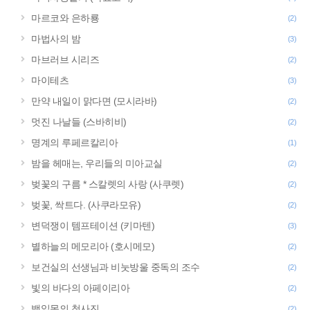
마르코와 은하룡
(2)
마법사의 밤
(3)
마브러브 시리즈
(2)
마이테츠
(3)
만약 내일이 맑다면 (모시라바)
(2)
멋진 나날들 (스바히비)
(2)
명계의 루페르칼리아
(1)
밤을 헤매는, 우리들의 미아교실
(2)
벚꽃의 구름 * 스칼렛의 사랑 (사쿠렛)
(2)
벚꽃, 싹트다. (사쿠라모유)
(2)
변덕쟁이 템프테이션 (키마텐)
(3)
별하늘의 메모리아 (호시메모)
(2)
보건실의 선생님과 비눗방울 중독의 조수
(2)
빛의 바다의 아페이리아
(2)
백일몽의 청사진
(2)