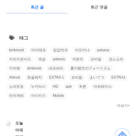
RECENTLY
광
최근 글
최근 댓글
고
최
근
태그
글
kirikirioid
마이테츠
장갑악귀
아오카나
aokana
키리키로이드
섹섬
artemis
저편의
모바일
코노소라
키마텐
kirikiroid
네코파라
蒼の彼方のフォーリズム
Artroid
한글패치
EXTRA 1
포리듬
まいてつ
EXTRA1
노라토토
누키타시
HD
apk
푸른
아르테미스
미아게테
아이카기
Mobile
더보기+
VISITOR
오늘
어제