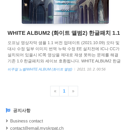
WHITE ALBUM2 (화이트 앨범2) 한글패치 1.1
오프닝 영상자막 샘플 1.1 버전 업데이트 (2021.10.09) 오타 및
대사 수정 일부 이미지 번역 누락 수정 EE 설치전에 IC나 CC가
설치되어 있을시 IC쪽 영상을 제대로 재생 못하는 문제를 해결
기존 1.0 한글패치와 세이브 호환됩니다. WHITE ALBUM2 한글
패치는 '개발이' 님의 번역본을 기반으로 제작되었습니다.
비주얼 노벨/WHITE ALBUM (화이트 앨범)
2021. 10. 2. 00:56
https://blog.naver.com/PostList.naver?
blogId=hsd072&from=postList&categoryNo=21 WoW 그리고
Gran Turismo : 네이버 블로그 별은 바라보는 자에게 빛을 준다
«
1
»
blog.naver.com WHITE ALBUM2 ( 화이트 앨범2 ) 한글패치 제
작 번역 이식, 추가 번역, 검수 - Cumin, Lari, 이타루..
공지사항
NOTICE
Business contact
contact@email.myskrpat.ch