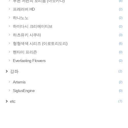
푸른 저편의 포리듬 (아오카나)
(8)
프레러버 HD
(2)
하나노노
(2)
하미다시 크리에이티브
(2)
하츠유키 사쿠라
(3)
형형색색 시리즈 (이로토리도리)
(6)
헨타이 프리즌
(0)
Everlasting Flowers
(2)
강좌
(2)
Artemis
(2)
SiglusEngine
(0)
etc
(7)
구
글