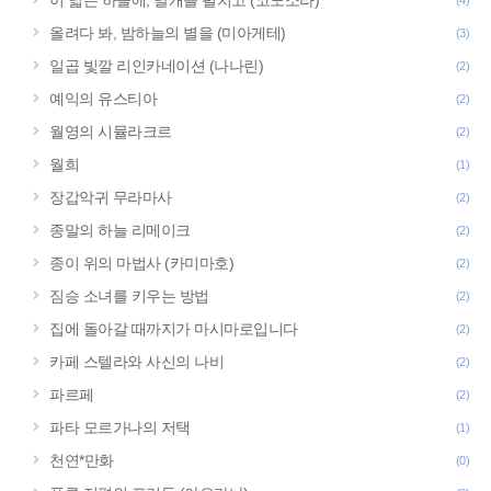
이 넓은 하늘에, 날개를 펼치고 (코노소라)
(4)
올려다 봐, 밤하늘의 별을 (미아게테)
(3)
일곱 빛깔 리인카네이션 (나나린)
(2)
예익의 유스티아
(2)
월영의 시뮬라크르
(2)
월희
(1)
장갑악귀 무라마사
(2)
종말의 하늘 리메이크
(2)
종이 위의 마법사 (카미마호)
(2)
짐승 소녀를 키우는 방법
(2)
집에 돌아갈 때까지가 마시마로입니다
(2)
카페 스텔라와 사신의 나비
(2)
파르페
(2)
파타 모르가나의 저택
(1)
천연*만화
(0)