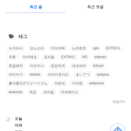
RECENTLY
광
최근 글
최근 댓글
고
최
근
태그
글
누키타시
코노소라
미아게테
노라토토
apk
EXTRA 1
푸른
마이테츠
포리듬
EXTRA1
HD
artemis
한글패치
아오카나
장갑악귀
네코파라
Artroid
아이카기
Mobile
키리키로이드
まいてつ
aokana
蒼の彼方のフォーリズム
저편의
키마텐
kirikirioid
kirikiroid
섹섬
모바일
아르테미스
더보기+
VISITOR
오늘
어제