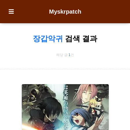
Myskrpatch
장갑악귀
검색 결과
해당 글
1
건