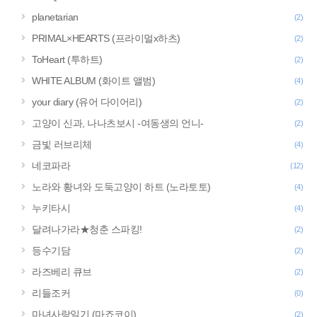
planetarian
(2)
PRIMAL×HEARTS (프라이멀x하츠)
(2)
ToHeart (투하트)
(2)
WHITE ALBUM (화이트 앨범)
(4)
your diary (유어 다이어리)
(2)
고양이 신과, 나나츠보시 -여동생의 언니-
(2)
금빛 러브리체
(4)
네코파라
(12)
노라와 황녀와 도둑고양이 하트 (노라토토)
(4)
누키타시
(4)
달려나가라★청춘 스파킹!
(2)
등수기담
(2)
라즈베리 큐브
(2)
리들조커
(0)
마녀사랑일기 (마죠코이)
(2)