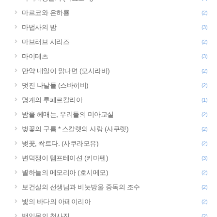
마르코와 은하룡
(2)
마법사의 밤
(3)
마브러브 시리즈
(2)
마이테츠
(3)
만약 내일이 맑다면 (모시라바)
(2)
멋진 나날들 (스바히비)
(2)
명계의 루페르칼리아
(1)
밤을 헤매는, 우리들의 미아교실
(2)
벚꽃의 구름 * 스칼렛의 사랑 (사쿠렛)
(2)
벚꽃, 싹트다. (사쿠라모유)
(2)
변덕쟁이 템프테이션 (키마텐)
(3)
별하늘의 메모리아 (호시메모)
(2)
보건실의 선생님과 비눗방울 중독의 조수
(2)
빛의 바다의 아페이리아
(2)
백일몽의 청사진
(2)