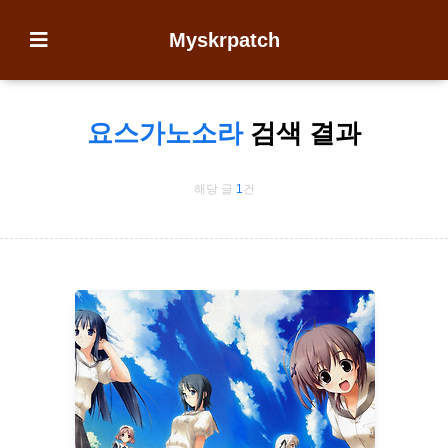
Myskrpatch
요스가노소라
검색 결과
해당 글
1
건