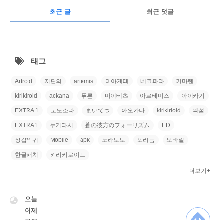
RECENTLY
광
최근 글
최근 댓글
고
최
근
태그
글
Artroid
저편의
artemis
미아게테
네코파라
키마텐
kirikiroid
aokana
푸른
마이테츠
아르테미스
아이카기
EXTRA 1
코노소라
まいてつ
아오카나
kirikirioid
섹섬
EXTRA1
누키타시
蒼の彼方のフォーリズム
HD
장갑악귀
Mobile
apk
노라토토
포리듬
모바일
한글패치
키리키로이드
더보기+
VISITOR
오늘
어제