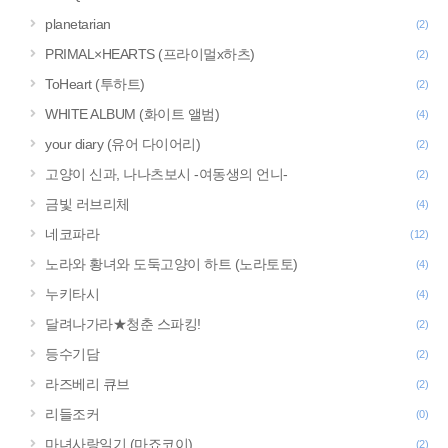
planetarian
(2)
PRIMAL×HEARTS (프라이멀x하츠)
(2)
ToHeart (투하트)
(2)
WHITE ALBUM (화이트 앨범)
(4)
your diary (유어 다이어리)
(2)
고양이 신과, 나나츠보시 -여동생의 언니-
(2)
금빛 러브리체
(4)
네코파라
(12)
노라와 황녀와 도둑고양이 하트 (노라토토)
(4)
누키타시
(4)
달려나가라★청춘 스파킹!
(2)
등수기담
(2)
라즈베리 큐브
(2)
리들조커
(0)
마녀사랑일기 (마죠코이)
(2)