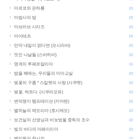
마르코와 은하룡
(2)
마법사의 밤
(3)
마브러브 시리즈
(2)
마이테츠
(3)
만약 내일이 맑다면 (모시라바)
(2)
멋진 나날들 (스바히비)
(2)
명계의 루페르칼리아
(1)
밤을 헤매는, 우리들의 미아교실
(2)
벚꽃의 구름 * 스칼렛의 사랑 (사쿠렛)
(2)
벚꽃, 싹트다. (사쿠라모유)
(2)
변덕쟁이 템프테이션 (키마텐)
(3)
별하늘의 메모리아 (호시메모)
(2)
보건실의 선생님과 비눗방울 중독의 조수
(2)
빛의 바다의 아페이리아
(2)
백일몽의 청사진
(2)