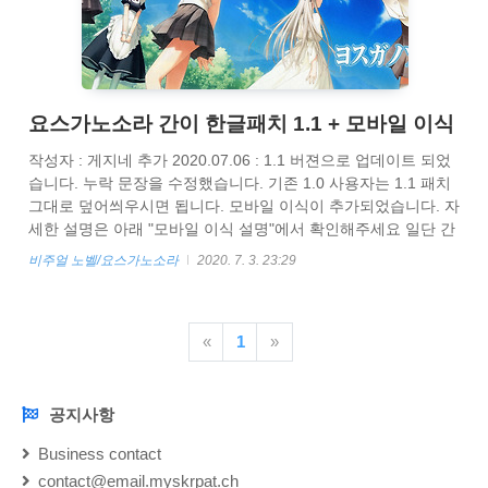
요스가노소라 간이 한글패치 1.1 + 모바일 이식
작성자 : 게지네 추가 2020.07.06 : 1.1 버젼으로 업데이트 되었
습니다. 누락 문장을 수정했습니다. 기존 1.0 사용자는 1.1 패치
그대로 덮어씌우시면 됩니다. 모바일 이식이 추가되었습니다. 자
세한 설명은 아래 "모바일 이식 설명"에서 확인해주세요 일단 간
이 한글패치란? 번역기(꿀도르)를 사용해서 만든 한글패치입니
비주얼 노벨/요스가노소라
2020. 7. 3. 23:29
다. 아랄트랜스 , 투컨트롤 같은 프로그램 사용법을 몰라도 간편
하게 플레이하기 위해서 만들었습니다. 소라 루트 와 공통 루트
는 손번역 , 그 외 루트만 번역기 처리되었습니다. 본 한글패치는
«
1
»
보르나님의 번역본을 기반으로 하고있습니다. 베라워터님이 검
수 및 번역본 이식을 도와주셨습니다. 해당 패치는 요스가노소라
패키지판만을 지원합니다. 패치하는법 아래 간이 한글패치를 받
습니다. driv..
공지사항
NOTICE
Business contact
contact@email.myskrpat.ch