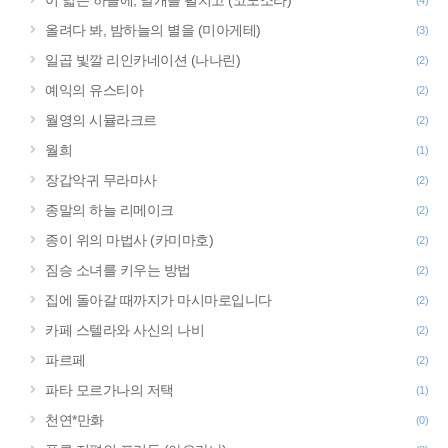
이 넓은 하늘에, 날개를 펼치고 (코노소라)
(4)
올려다 봐, 밤하늘의 별을 (미아게테)
(3)
일곱 빛깔 리인카네이션 (나나린)
(2)
예익의 유스티아
(2)
월영의 시뮬라크르
(2)
월희
(1)
장갑악귀 무라마사
(2)
종말의 하늘 리메이크
(2)
종이 위의 마법사 (카미마호)
(2)
짐승 소녀를 키우는 방법
(2)
집에 돌아갈 때까지가 마시마로입니다
(2)
카페 스텔라와 사신의 나비
(2)
파르페
(2)
파타 모르가나의 저택
(1)
천연*만화
(0)