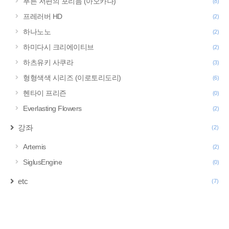
푸른 저편의 포리듬 (아오카나)
(8)
프레러버 HD
(2)
하나노노
(2)
하미다시 크리에이티브
(2)
하츠유키 사쿠라
(3)
형형색색 시리즈 (이로토리도리)
(6)
헨타이 프리즌
(0)
Everlasting Flowers
(2)
강좌
(2)
Artemis
(2)
SiglusEngine
(0)
etc
(7)
구
글