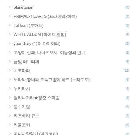
planetarian
(2)
PRIMAL×HEARTS (프라이멀x하츠)
(2)
ToHeart (투하트)
(2)
WHITE ALBUM (화이트 앨범)
(4)
your diary (유어 다이어리)
(2)
고양이 신과, 나나츠보시 -여동생의 언니-
(2)
금빛 러브리체
(4)
네코파라
(12)
노라와 황녀와 도둑고양이 하트 (노라토토)
(4)
누키타시
(4)
달려나가라★청춘 스파킹!
(2)
등수기담
(2)
라즈베리 큐브
(2)
리들조커
(0)
마녀사랑일기 (마죠코이)
(2)