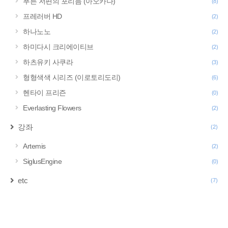
푸른 저편의 포리듬 (아오카나)
(8)
프레러버 HD
(2)
하나노노
(2)
하미다시 크리에이티브
(2)
하츠유키 사쿠라
(3)
형형색색 시리즈 (이로토리도리)
(6)
헨타이 프리즌
(0)
Everlasting Flowers
(2)
강좌
(2)
Artemis
(2)
SiglusEngine
(0)
etc
(7)
구
글