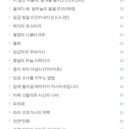
이 넓은 하늘에, 날개를 펼치고 (코노소라)
(4)
올려다 봐, 밤하늘의 별을 (미아게테)
(3)
일곱 빛깔 리인카네이션 (나나린)
(2)
예익의 유스티아
(2)
월영의 시뮬라크르
(2)
월희
(1)
장갑악귀 무라마사
(2)
종말의 하늘 리메이크
(2)
종이 위의 마법사 (카미마호)
(2)
짐승 소녀를 키우는 방법
(2)
집에 돌아갈 때까지가 마시마로입니다
(2)
카페 스텔라와 사신의 나비
(2)
파르페
(2)
파타 모르가나의 저택
(1)
천연*만화
(0)