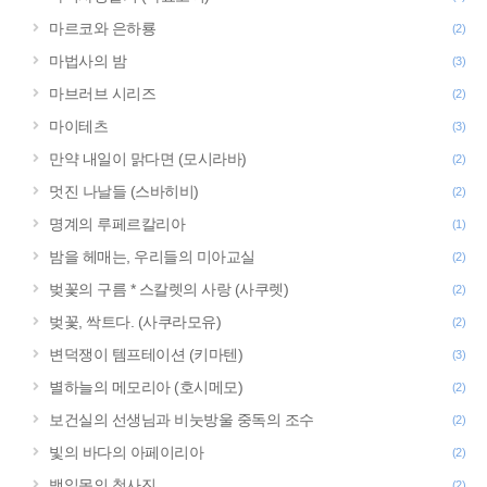
마르코와 은하룡
(2)
마법사의 밤
(3)
마브러브 시리즈
(2)
마이테츠
(3)
만약 내일이 맑다면 (모시라바)
(2)
멋진 나날들 (스바히비)
(2)
명계의 루페르칼리아
(1)
밤을 헤매는, 우리들의 미아교실
(2)
벚꽃의 구름 * 스칼렛의 사랑 (사쿠렛)
(2)
벚꽃, 싹트다. (사쿠라모유)
(2)
변덕쟁이 템프테이션 (키마텐)
(3)
별하늘의 메모리아 (호시메모)
(2)
보건실의 선생님과 비눗방울 중독의 조수
(2)
빛의 바다의 아페이리아
(2)
백일몽의 청사진
(2)