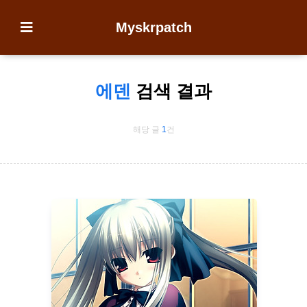
Myskrpatch
에덴
검색 결과
해당 글
1
건