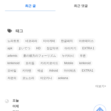
RECENTLY
광
최근 글
최근 댓글
고
최
근
태그
글
노라토토
네코파라
미아게테
한글패치
아르테미스
apk
まいてつ
HD
장갑악귀
아이카기
EXTRA 1
artemis
蒼の彼方のフォーリズム
누키타시
푸른
kirikirioid
포리듬
키리키로이드
Mobile
kirikiroid
모바일
키마텐
섹섬
Artroid
마이테츠
EXTRA1
저편의
코노소라
아오카나
aokana
더보기+
VISITOR
오늘
어제