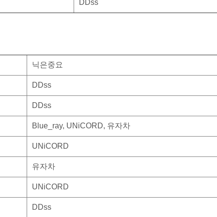
DDss
닉은중요
DDss
DDss
Blue_ray, UNiCORD, 유자차
UNiCORD
유자차
UNiCORD
DDss