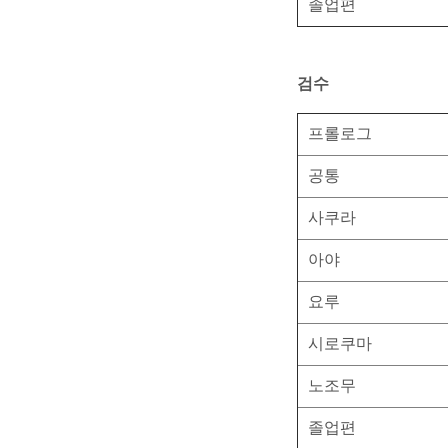
졸업편
검수
프롤로그
공통
사쿠라
아야
요루
시로쿠마
노조무
졸업편