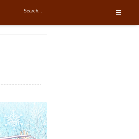
티스토리툴바
검
색