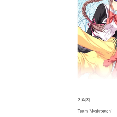
기여자
Team 'Myskrpatch'