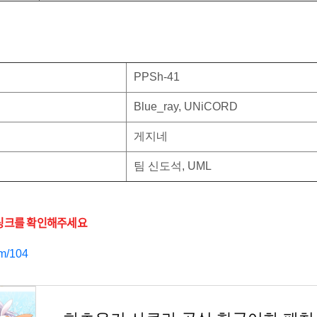
PPSh-41
Blue_ray, UNiCORD
게지네
팀 신도석, UML
 링크를 확인해주세요
om/104