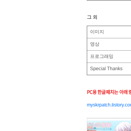
그 외
이미지
영상
프로그래밍
Special Thanks
PC용 한글패치는 아래
myskrpatch.tistory.c