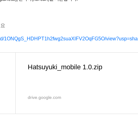
세요
file/d/1ONQgS_HDHPT1h2fwg2suaXlFV2OqFG5O/view?usp=sha
Hatsuyuki_mobile 1.0.zip
drive.google.com