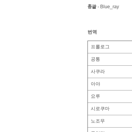
총
괄
- Blue_ray
번역
프롤로그
공통
사쿠라
아야
요루
시로쿠마
노조무