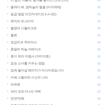
이 넓은 하늘에, 날개를 펼치고 (코노소라)
(4)
올려다 봐, 밤하늘의 별을 (미아게테)
(3)
일곱 빛깔 리인카네이션 (나나린)
(2)
예익의 유스티아
(2)
월영의 시뮬라크르
(2)
월희
(1)
장갑악귀 무라마사
(2)
종말의 하늘 리메이크
(2)
종이 위의 마법사 (카미마호)
(2)
짐승 소녀를 키우는 방법
(2)
집에 돌아갈 때까지가 마시마로입니다
(2)
카페 스텔라와 사신의 나비
(2)
파르페
(2)
파타 모르가나의 저택
(1)
천연*만화
(0)