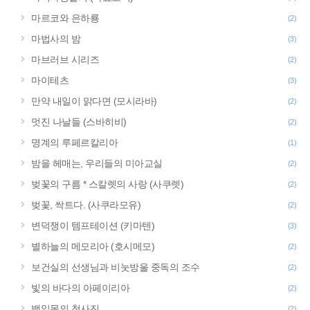
마르코와 은하룡
(2)
마법사의 밤
(3)
마브러브 시리즈
(2)
마이테츠
(3)
만약 내일이 맑다면 (모시라바)
(2)
멋진 나날들 (스바히비)
(2)
명계의 루페르칼리아
(1)
밤을 헤매는, 우리들의 미아교실
(2)
벚꽃의 구름 * 스칼렛의 사랑 (사쿠렛)
(2)
벚꽃, 싹트다. (사쿠라모유)
(2)
변덕쟁이 템프테이션 (키마텐)
(3)
별하늘의 메모리아 (호시메모)
(2)
보건실의 선생님과 비눗방울 중독의 조수
(2)
빛의 바다의 아페이리아
(2)
백일몽의 청사진
(2)