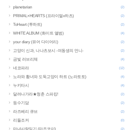
planetarian
(2)
PRIMAL×HEARTS (프라이멀x하츠)
(2)
ToHeart (투하트)
(2)
WHITE ALBUM (화이트 앨범)
(4)
your diary (유어 다이어리)
(2)
고양이 신과, 나나츠보시 -여동생의 언니-
(2)
금빛 러브리체
(4)
네코파라
(12)
노라와 황녀와 도둑고양이 하트 (노라토토)
(4)
누키타시
(4)
달려나가라★청춘 스파킹!
(2)
등수기담
(2)
라즈베리 큐브
(2)
리들조커
(0)
마녀사랑일기 (마죠코이)
(2)