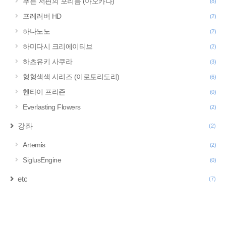
푸른 저편의 포리듬 (아오카나)
(8)
프레러버 HD
(2)
하나노노
(2)
하미다시 크리에이티브
(2)
하츠유키 사쿠라
(3)
형형색색 시리즈 (이로토리도리)
(6)
헨타이 프리즌
(0)
Everlasting Flowers
(2)
강좌
(2)
Artemis
(2)
SiglusEngine
(0)
etc
(7)
구
글