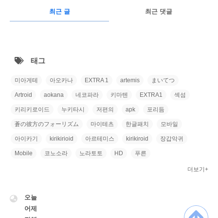
RECENTLY
광
최근 글
최근 댓글
고
최
근
태그
글
미아게테
아오카나
EXTRA 1
artemis
まいてつ
Artroid
aokana
네코파라
키마텐
EXTRA1
섹섬
키리키로이드
누키타시
저편의
apk
포리듬
蒼の彼方のフォーリズム
마이테츠
한글패치
모바일
아이카기
kirikirioid
아르테미스
kirikiroid
장갑악귀
Mobile
코노소라
노라토토
HD
푸른
더보기+
VISITOR
오늘
어제