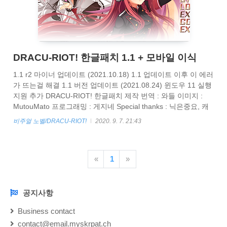
DRACU-RIOT! 한글패치 1.1 + 모바일 이식
1.1 r2 마이너 업데이트 (2021.10.18) 1.1 업데이트 이후 이 에러
가 뜨는걸 해결 1.1 버전 업데이트 (2021.08.24) 윈도우 11 실행
지원 추가 DRACU-RIOT! 한글패치 제작 번역 : 와들 이미지 :
MutouMato 프로그래밍 : 게지네 Special thanks : 닉은중요, 캐
돌 해당 패치는 패키지용 버전 이외에는 작동을 보장하지 않습니
비주얼 노벨/DRACU-RIOT!
2020. 9. 7. 21:43
다. 이거 뜨는거는 한글패치 설치하면 해결됨 패치하는법 먼저
공식 홈페이지에서 DRACU-RIOT! 1.20 패치를 받아서 설치 해
주세요. www.yuzu-soft.com/ja/post/441/DownLoad.html
«
1
»
DownLoad www.yuzu-soft.com 아래 한글패치를 받습니다. 패스
워드는 dracuriot 입니다. http..
공지사항
NOTICE
Business contact
contact@email.myskrpat.ch