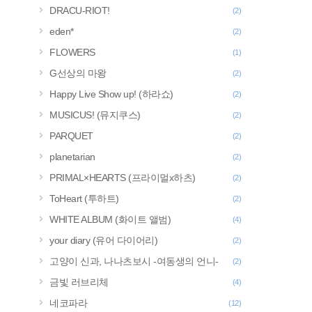
DRACU-RIOT!
(2)
eden*
(2)
FLOWERS
(1)
G선상의 마왕
(2)
Happy Live Show up! (하라쇼)
(2)
MUSICUS! (뮤지쿠스)
(2)
PARQUET
(2)
planetarian
(2)
PRIMAL×HEARTS (프라이멀x하츠)
(2)
ToHeart (투하트)
(2)
WHITE ALBUM (화이트 앨범)
(4)
your diary (유어 다이어리)
(2)
고양이 신과, 나나츠보시 -여동생의 언니-
(2)
금빛 러브리체
(4)
네코파라
(12)