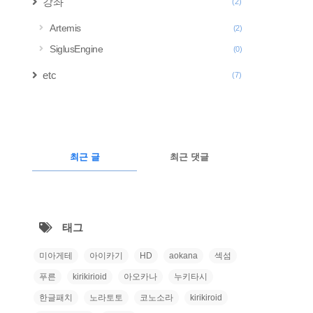
강좌
(2)
Artemis
(2)
SiglusEngine
(0)
etc
(7)
구
글
RECENTLY
광
최근 글
최근 댓글
고
최
근
태그
글
미아게테
아이카기
HD
aokana
섹섬
푸른
kirikirioid
아오카나
누키타시
한글패치
노라토토
코노소라
kirikiroid