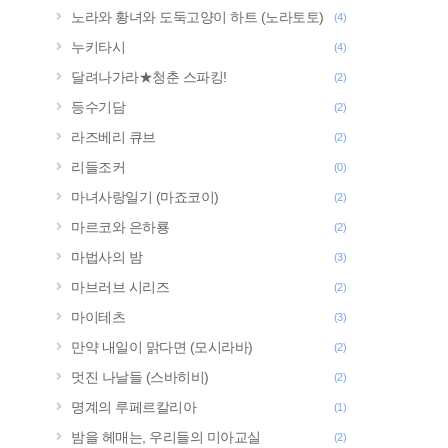
노라와 황녀와 도둑고양이 하트 (노라토토)
(4)
누키타시
(4)
달려나가라★청춘 스파킹!
(2)
등수기담
(2)
라즈베리 큐브
(2)
리들조커
(0)
마녀사랑일기 (마죠코이)
(2)
마르코와 은하룡
(2)
마법사의 밤
(3)
마브러브 시리즈
(2)
마이테츠
(3)
만약 내일이 맑다면 (모시라바)
(2)
멋진 나날들 (스바히비)
(2)
명계의 루페르칼리아
(1)
밤을 헤매는, 우리들의 미아교실
(2)