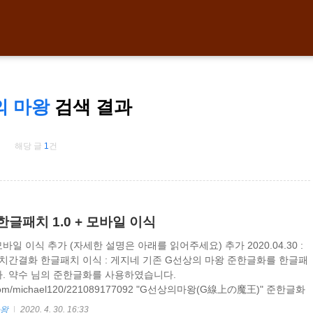
의 마왕
검색 결과
해당 글
1
건
글패치 1.0 + 모바일 이식
 : 모바일 이식 추가 (자세한 설명은 아래를 읽어주세요) 추가 2020.04.30 :
치간결화 한글패치 이식 : 게지네 기존 G선상의 마왕 준한글화를 한글패
. 약수 님의 준한글화를 사용하였습니다.
ver.com/michael120/221089177092 "G선상의마왕(G線上の魔王)" 준한글화
정식으로 한글패치를 만들려고 했습니다만, 저작권과 관련해서 이야기를
마왕
2020. 4. 30. 16:33