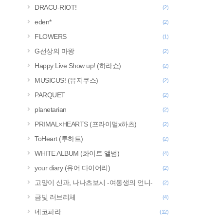
DRACU-RIOT!
(2)
eden*
(2)
FLOWERS
(1)
G선상의 마왕
(2)
Happy Live Show up! (하라쇼)
(2)
MUSICUS! (뮤지쿠스)
(2)
PARQUET
(2)
planetarian
(2)
PRIMAL×HEARTS (프라이멀x하츠)
(2)
ToHeart (투하트)
(2)
WHITE ALBUM (화이트 앨범)
(4)
your diary (유어 다이어리)
(2)
고양이 신과, 나나츠보시 -여동생의 언니-
(2)
금빛 러브리체
(4)
네코파라
(12)