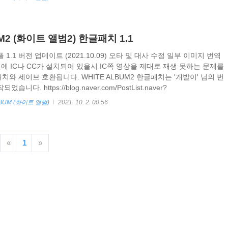
지 번역 누락 수정 EE 설치전에 IC나 CC가 설치되어 있을시 IC쪽 영상을
제를 해결 기존 1..
M2 (화이트 앨범2) 한글패치 1.1
1.1 버전 업데이트 (2021.10.09) 오타 및 대사 수정 일부 이미지 번역
전에 IC나 CC가 설치되어 있을시 IC쪽 영상을 제대로 재생 못하는 문제를
패치와 세이브 호환됩니다. WHITE ALBUM2 한글패치는 '개발이' 님의 번
다. https://blog.naver.com/PostList.naver?
rom=postList&categoryNo=21 WoW 그리고 Gran Turismo : 네이버 블로그
BUM (화이트 앨범)
2021. 10. 2. 00:56
을 준다 blog.naver.com WHITE ALBUM2 ( 화이트 앨범2 ) 한글패치
역, 검수 - Cumin, Lari, 이타루..
«
1
»