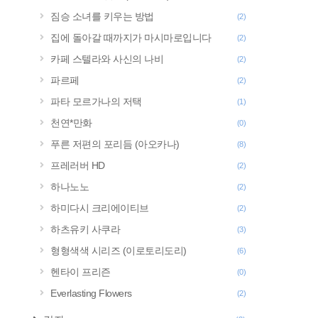
짐승 소녀를 키우는 방법
(2)
집에 돌아갈 때까지가 마시마로입니다
(2)
카페 스텔라와 사신의 나비
(2)
파르페
(2)
파타 모르가나의 저택
(1)
천연*만화
(0)
푸른 저편의 포리듬 (아오카나)
(8)
프레러버 HD
(2)
하나노노
(2)
하미다시 크리에이티브
(2)
하츠유키 사쿠라
(3)
형형색색 시리즈 (이로토리도리)
(6)
헨타이 프리즌
(0)
Everlasting Flowers
(2)