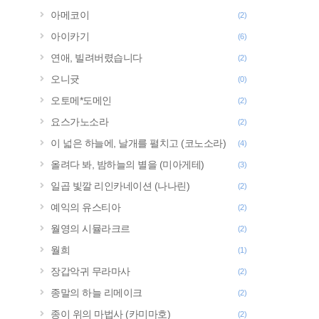
아메코이
(2)
아이카기
(6)
연애, 빌려버렸습니다
(2)
오니귯
(0)
오토메*도메인
(2)
요스가노소라
(2)
이 넓은 하늘에, 날개를 펼치고 (코노소라)
(4)
올려다 봐, 밤하늘의 별을 (미아게테)
(3)
일곱 빛깔 리인카네이션 (나나린)
(2)
예익의 유스티아
(2)
월영의 시뮬라크르
(2)
월희
(1)
장갑악귀 무라마사
(2)
종말의 하늘 리메이크
(2)
종이 위의 마법사 (카미마호)
(2)