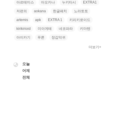
아르테미스
아오카나
누키타시
EXTRA1
저편의
aokana
한글패치
노라토토
artemis
apk
EXTRA 1
키리키로이드
kirikirioid
미아게테
네코파라
키마텐
아이카기
푸른
장갑악귀
더보기+
VISITOR
오늘
어제
전체