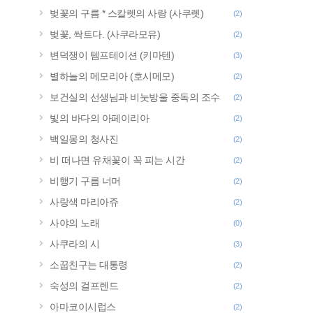
벚꽃의 구름 * 스칼렛의 사랑 (사쿠렛)
(2)
벚꽃, 싹트다. (사쿠라모유)
(2)
변덕쟁이 템프테이션 (키마텐)
(3)
별하늘의 메모리아 (호시메모)
(2)
보건실의 선생님과 비눗방울 중독의 조수
(2)
빛의 바다의 아페이리아
(2)
백일몽의 청사진
(2)
비 떠나면 유채꽃이 꼭 피는 시간
(2)
비행기 구름 너머
(2)
사랑색 마리아쥬
(2)
사야의 노래
(0)
사쿠라의 시
(3)
소꿉친구는 대통령
(2)
숙성의 걸프렌드
(2)
아마코이시럽스
(2)