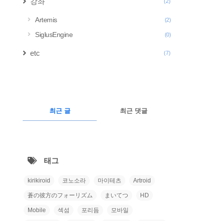
강좌
(2)
Artemis
(2)
SiglusEngine
(0)
etc
(7)
구
글
RECENTLY
광
최근 글
최근 댓글
고
최
근
태그
글
kirikiroid
코노소라
마이테츠
Artroid
蒼の彼方のフォーリズム
まいてつ
HD
Mobile
섹섬
포리듬
모바일