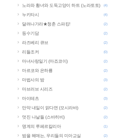
노라와 황녀와 도둑고양이 하트 (노라토토)
(4)
누키타시
(4)
달려나가라★청춘 스파킹!
(2)
등수기담
(2)
라즈베리 큐브
(2)
리들조커
(0)
마녀사랑일기 (마죠코이)
(2)
마르코와 은하룡
(2)
마법사의 밤
(3)
마브러브 시리즈
(2)
마이테츠
(3)
만약 내일이 맑다면 (모시라바)
(2)
멋진 나날들 (스바히비)
(2)
명계의 루페르칼리아
(1)
밤을 헤매는, 우리들의 미아교실
(2)