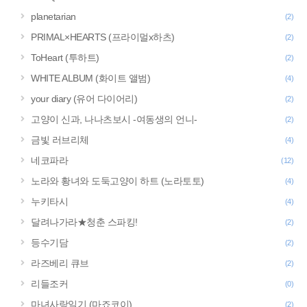
planetarian
(2)
PRIMAL×HEARTS (프라이멀x하츠)
(2)
ToHeart (투하트)
(2)
WHITE ALBUM (화이트 앨범)
(4)
your diary (유어 다이어리)
(2)
고양이 신과, 나나츠보시 -여동생의 언니-
(2)
금빛 러브리체
(4)
네코파라
(12)
노라와 황녀와 도둑고양이 하트 (노라토토)
(4)
누키타시
(4)
달려나가라★청춘 스파킹!
(2)
등수기담
(2)
라즈베리 큐브
(2)
리들조커
(0)
마녀사랑일기 (마죠코이)
(2)