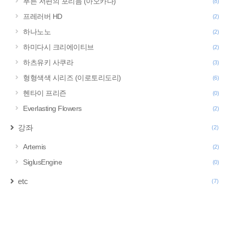
푸른 저편의 포리듬 (아오카나)
(8)
프레러버 HD
(2)
하나노노
(2)
하미다시 크리에이티브
(2)
하츠유키 사쿠라
(3)
형형색색 시리즈 (이로토리도리)
(6)
헨타이 프리즌
(0)
Everlasting Flowers
(2)
강좌
(2)
Artemis
(2)
SiglusEngine
(0)
etc
(7)
구
글