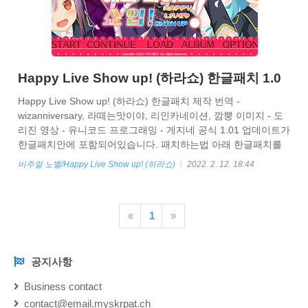
Happy Live Show up! (하라쇼) 한글패치 1.0
Happy Live Show up! (하라쇼) 한글패치 제작 번역 -
wizanniversary, 라떼는맛이야, 리인카네이션, 깜뿡 이미지 - 도
리진 영상 - 유니코드 프로그래밍 - 게지네 공식 1.01 업데이트가
한글패치안에 포함되어있습니다. 패치하는법 아래 한글패치를
받습니다. 비밀번호는 happy 입니다.
비주얼 노벨/Happy Live Show up! (하라쇼)
2022. 2. 12. 18:44
https://drive.google.com/file/d/1aPI797EltoeP-
bvLUnEplBnOUm9nkja1/view?usp=drive_link
HappyLiveShowup_KR 1.0 (PW happy).zip drive.google.com
«
1
»
다음과 같이 게임이 설치 되어있는 경로로 압축을 해제 해줍니
다. 백신이 패치 파일을 바이러스로 오인해서 파일 일부를 삭제
할 수 있습니다. 압축 해제..
공지사항
NOTICE
Business contact
contact@email.myskrpat.ch