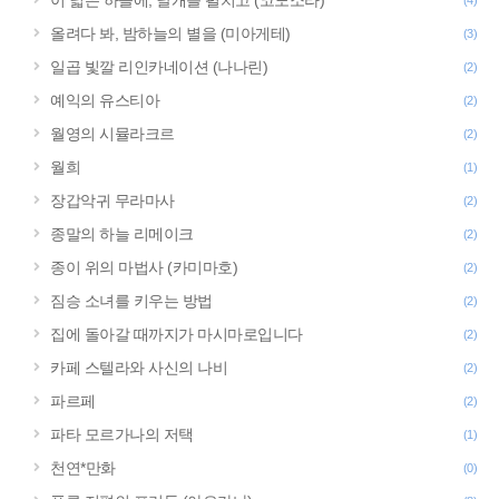
이 넓은 하늘에, 날개를 펼치고 (코노소라)
(4)
올려다 봐, 밤하늘의 별을 (미아게테)
(3)
일곱 빛깔 리인카네이션 (나나린)
(2)
예익의 유스티아
(2)
월영의 시뮬라크르
(2)
월희
(1)
장갑악귀 무라마사
(2)
종말의 하늘 리메이크
(2)
종이 위의 마법사 (카미마호)
(2)
짐승 소녀를 키우는 방법
(2)
집에 돌아갈 때까지가 마시마로입니다
(2)
카페 스텔라와 사신의 나비
(2)
파르페
(2)
파타 모르가나의 저택
(1)
천연*만화
(0)