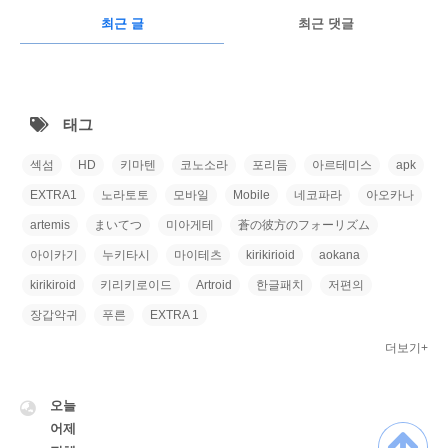
RECENTLY
광
최근 글
최근 댓글
고
최
근
태그
글
섹섬
HD
키마텐
코노소라
포리듬
아르테미스
apk
EXTRA1
노라토토
모바일
Mobile
네코파라
아오카나
artemis
まいてつ
미아게테
蒼の彼方のフォーリズム
아이카기
누키타시
마이테츠
kirikirioid
aokana
kirikiroid
키리키로이드
Artroid
한글패치
저편의
장갑악귀
푸른
EXTRA 1
더보기+
VISITOR
오늘
어제