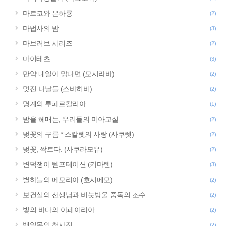
마르코와 은하룡
(2)
마법사의 밤
(3)
마브러브 시리즈
(2)
마이테츠
(3)
만약 내일이 맑다면 (모시라바)
(2)
멋진 나날들 (스바히비)
(2)
명계의 루페르칼리아
(1)
밤을 헤매는, 우리들의 미아교실
(2)
벚꽃의 구름 * 스칼렛의 사랑 (사쿠렛)
(2)
벚꽃, 싹트다. (사쿠라모유)
(2)
변덕쟁이 템프테이션 (키마텐)
(3)
별하늘의 메모리아 (호시메모)
(2)
보건실의 선생님과 비눗방울 중독의 조수
(2)
빛의 바다의 아페이리아
(2)
백일몽의 청사진
(2)