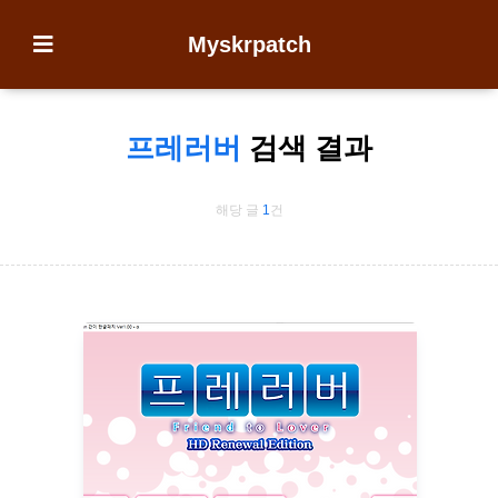
Myskrpatch
프레러버
검색 결과
해당 글
1
건