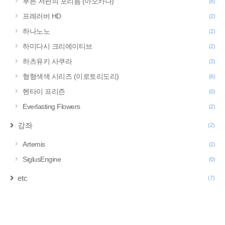
푸른 저편의 포리듬 (아오카나)
(8)
프레러버 HD
(2)
하나노노
(2)
하미다시 크리에이티브
(2)
하츠유키 사쿠라
(3)
형형색색 시리즈 (이로토리도리)
(6)
헨타이 프리즌
(0)
Everlasting Flowers
(2)
강좌
(2)
Artemis
(2)
SiglusEngine
(0)
etc
(7)
구
글