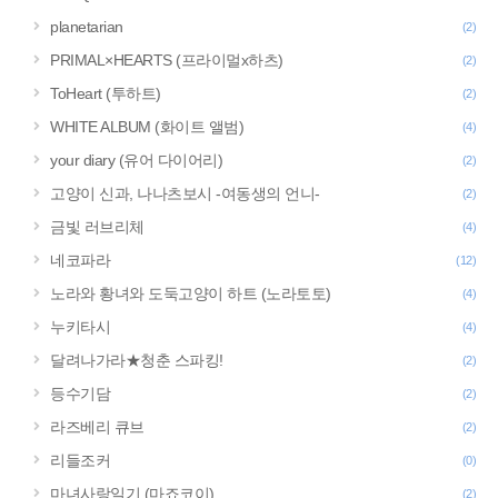
planetarian
(2)
PRIMAL×HEARTS (프라이멀x하츠)
(2)
ToHeart (투하트)
(2)
WHITE ALBUM (화이트 앨범)
(4)
your diary (유어 다이어리)
(2)
고양이 신과, 나나츠보시 -여동생의 언니-
(2)
금빛 러브리체
(4)
네코파라
(12)
노라와 황녀와 도둑고양이 하트 (노라토토)
(4)
누키타시
(4)
달려나가라★청춘 스파킹!
(2)
등수기담
(2)
라즈베리 큐브
(2)
리들조커
(0)
마녀사랑일기 (마죠코이)
(2)