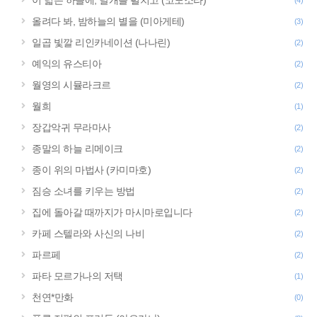
이 넓은 하늘에, 날개를 펼치고 (코노소라)
(4)
올려다 봐, 밤하늘의 별을 (미아게테)
(3)
일곱 빛깔 리인카네이션 (나나린)
(2)
예익의 유스티아
(2)
월영의 시뮬라크르
(2)
월희
(1)
장갑악귀 무라마사
(2)
종말의 하늘 리메이크
(2)
종이 위의 마법사 (카미마호)
(2)
짐승 소녀를 키우는 방법
(2)
집에 돌아갈 때까지가 마시마로입니다
(2)
카페 스텔라와 사신의 나비
(2)
파르페
(2)
파타 모르가나의 저택
(1)
천연*만화
(0)