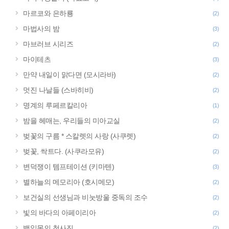
마르코와 은하룡
(2)
마법사의 밤
(3)
마브러브 시리즈
(2)
마이테츠
(3)
만약 내일이 맑다면 (모시라바)
(2)
멋진 나날들 (스바히비)
(2)
명계의 루페르칼리아
(1)
밤을 헤매는, 우리들의 미아교실
(2)
벚꽃의 구름 * 스칼렛의 사랑 (사쿠렛)
(2)
벚꽃, 싹트다. (사쿠라모유)
(2)
변덕쟁이 템프테이션 (키마텐)
(3)
별하늘의 메모리아 (호시메모)
(2)
보건실의 선생님과 비눗방울 중독의 조수
(2)
빛의 바다의 아페이리아
(2)
백일몽의 청사진
(2)