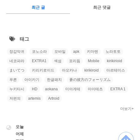
RECENTLY
광
최근 글
최근 댓글
고
최
근
태그
글
장갑악귀
코노소라
모바일
apk
키마텐
노라토토
네코파라
EXTRA1
섹섬
포리듬
Mobile
kirikirioid
まいてつ
키리키로이드
아오카나
kirikiroid
아르테미스
푸른
아이카기
한글패치
蒼の彼方のフォーリズム
누키타시
HD
aokana
미아게테
마이테츠
EXTRA 1
저편의
artemis
Artroid
더보기+
VISITOR
오늘
어제