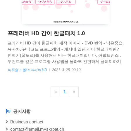
프레러버 HD 간이 한글패치 1.0
프레러버 HD 간이 한글패치 제작 이미지 - DVD 번역 - 닉은중요,
유자차, 유니코드 프로그래밍 - 게지네 일단 간이 한글패치란?
번역기(꿀도르)를 사용해서 만든 한글패치입니다. 아랄트랜스 ,
투컨트롤 같은 프로그램 사용법을 몰라도 간편하게 플레이하기
위해서 만들었습니다. 해당 패치는 패키지용 이외에는 작동을 보
비주얼 노벨/프레러버 HD
2021. 3. 25. 00:10
장하지 않습니다. 모든 선택지 와 일부 이미지들이 손번역 작업
이 되어있습니다. -플레이 가이드-
arca.live/b/yuzusoft/23344984 프레러버 플레이 가이드 - 유즈소
«
1
»
프트 채널 -프레러버는 어떤 게임인가매일 같이 갓겜이라 언급되
는 수많은 게임들이 있습니다뽕 넘치는 반전과 엔딩, 기막힌 기
승전결과 복선회수히로인과 역경을 넘어서며 싹트는 애틋함과
사랑을 고백 arca.live 패치..
공지사항
NOTICE
Business contact
contact@email.myskrpat.ch