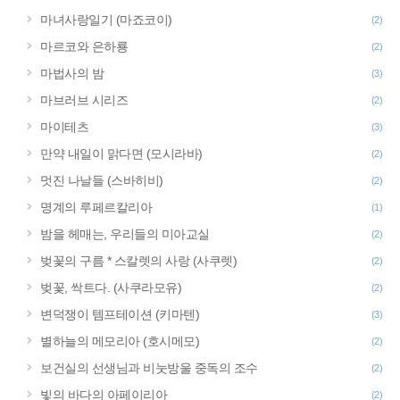
마녀사랑일기 (마죠코이)
(2)
마르코와 은하룡
(2)
마법사의 밤
(3)
마브러브 시리즈
(2)
마이테츠
(3)
만약 내일이 맑다면 (모시라바)
(2)
멋진 나날들 (스바히비)
(2)
명계의 루페르칼리아
(1)
밤을 헤매는, 우리들의 미아교실
(2)
벚꽃의 구름 * 스칼렛의 사랑 (사쿠렛)
(2)
벚꽃, 싹트다. (사쿠라모유)
(2)
변덕쟁이 템프테이션 (키마텐)
(3)
별하늘의 메모리아 (호시메모)
(2)
보건실의 선생님과 비눗방울 중독의 조수
(2)
빛의 바다의 아페이리아
(2)