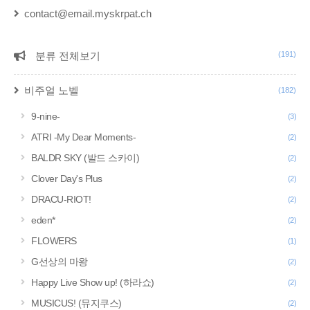
contact@email.myskrpat.ch
분류 전체보기
(191)
CATEGORY
비주얼 노벨
(182)
9-nine-
(3)
ATRI -My Dear Moments-
(2)
BALDR SKY (발드 스카이)
(2)
Clover Day's Plus
(2)
DRACU-RIOT!
(2)
eden*
(2)
FLOWERS
(1)
G선상의 마왕
(2)
Happy Live Show up! (하라쇼)
(2)
MUSICUS! (뮤지쿠스)
(2)