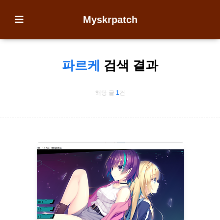
Myskrpatch
파르케
검색 결과
해당 글
1
건