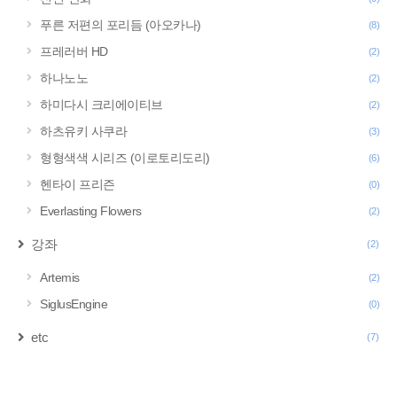
푸른 저편의 포리듬 (아오카나)
(8)
프레러버 HD
(2)
하나노노
(2)
하미다시 크리에이티브
(2)
하츠유키 사쿠라
(3)
형형색색 시리즈 (이로토리도리)
(6)
헨타이 프리즌
(0)
Everlasting Flowers
(2)
강좌
(2)
Artemis
(2)
SiglusEngine
(0)
etc
(7)
구