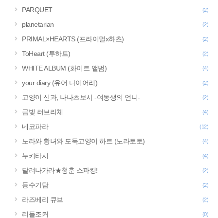
PARQUET
(2)
planetarian
(2)
PRIMAL×HEARTS (프라이멀x하츠)
(2)
ToHeart (투하트)
(2)
WHITE ALBUM (화이트 앨범)
(4)
your diary (유어 다이어리)
(2)
고양이 신과, 나나츠보시 -여동생의 언니-
(2)
금빛 러브리체
(4)
네코파라
(12)
노라와 황녀와 도둑고양이 하트 (노라토토)
(4)
누키타시
(4)
달려나가라★청춘 스파킹!
(2)
등수기담
(2)
라즈베리 큐브
(2)
리들조커
(0)