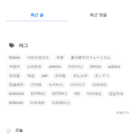
글
RECENTLY
광
최근 글
최근 댓글
고
최
근
태그
글
Mobile
키리키로이드
푸른
蒼の彼方のフォーリズム
저편의
노라토토
artemis
아오카나
Artroid
aokana
포리듬
섹섬
apk
모바일
코노소라
まいてつ
한글패치
키마텐
누키타시
아이카기
네코파라
kirikirioid
EXTRA1
EXTRA 1
HD
마이테츠
장갑악귀
kirikiroid
미아게테
아르테미스
더보기+
VISITOR
오늘