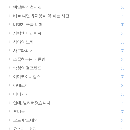
백일몽의 청사진
(2)
비 떠나면 유채꽃이 꼭 피는 시간
(2)
비행기 구름 너머
(2)
사랑색 마리아쥬
(2)
사야의 노래
(0)
사쿠라의 시
(3)
소꿉친구는 대통령
(2)
숙성의 걸프렌드
(2)
아마코이시럽스
(2)
아메코이
(2)
아이카기
(6)
연애, 빌려버렸습니다
(2)
오니귯
(0)
오토메*도메인
(2)
요스가노소라
(2)