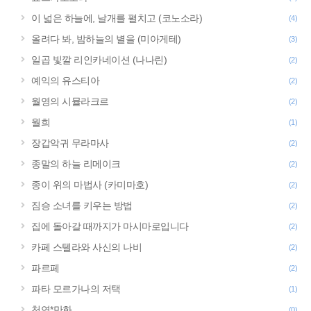
이 넓은 하늘에, 날개를 펼치고 (코노소라)
(4)
올려다 봐, 밤하늘의 별을 (미아게테)
(3)
일곱 빛깔 리인카네이션 (나나린)
(2)
예익의 유스티아
(2)
월영의 시뮬라크르
(2)
월희
(1)
장갑악귀 무라마사
(2)
종말의 하늘 리메이크
(2)
종이 위의 마법사 (카미마호)
(2)
짐승 소녀를 키우는 방법
(2)
집에 돌아갈 때까지가 마시마로입니다
(2)
카페 스텔라와 사신의 나비
(2)
파르페
(2)
파타 모르가나의 저택
(1)
천연*만화
(0)