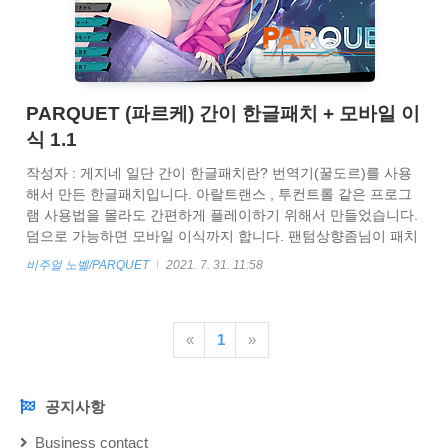
PARQUET (파르케) 간이 한글패치 + 모바일 이
식 1.1
작성자 : 게지네 일단 간이 한글패치란? 번역기(꿀도르)를 사용
해서 만든 한글패치입니다. 아랄트랜스 , 투컨트롤 같은 프로그
램 사용법을 몰라도 간편하게 플레이하기 위해서 만들었습니다.
덤으로 가능하면 모바일 이식까지 합니다. 팬텀상향좀님이 패치
제작에 도움을 주셨습니다. DLsite용 PARQUET 게임 이외에는
비주얼 노벨/PARQUET
2021. 7. 31. 11:58
작동을 보장하지 않습니다. 초기 버전인 1.0 버전 에서만 작동을
보장합니다. 오프닝 나올때 겜 멈추면 이 글 확인하세요
https://arca.live/b/yuzusoft/31124692 PARQUET 오프닝 나올때
«
1
»
겜 멈추는거 해결법 - 유즈소프트 채널
https://arca.live/b/yuzusoft/31124274이 글처럼 오프닝 나올때
겜 멈추면고급 설정 체크여기서 영상 SD사이즈 선..
공지사항
NOTICE
Business contact