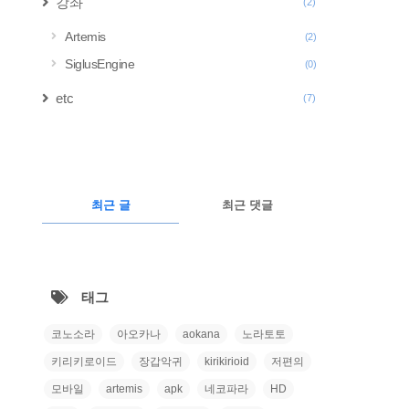
강좌
(2)
Artemis
(2)
SiglusEngine
(0)
etc
(7)
구
글
RECENTLY
광
최근 글
최근 댓글
고
최
근
태그
글
코노소라
아오카나
aokana
노라토토
키리키로이드
장갑악귀
kirikirioid
저편의
모바일
artemis
apk
네코파라
HD