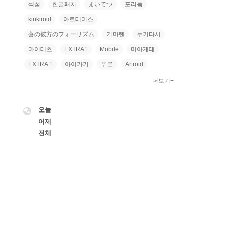
섹섬
한글패치
まいてつ
포리듬
kirikiroid
아르테미스
蒼の彼方のフォーリズム
키마텐
누키타시
마이테츠
EXTRA1
Mobile
미아게테
EXTRA 1
아이카기
푸른
Artroid
더보기+
VISITOR
오늘
어제
전체