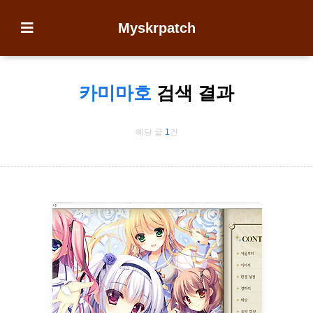
Myskrpatch
카미마호
검색 결과
해당 글
1
건