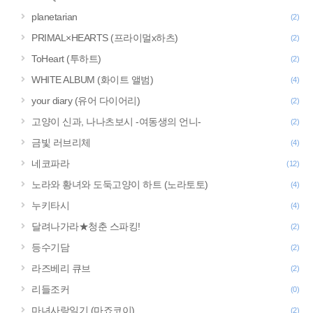
planetarian
(2)
PRIMAL×HEARTS (프라이멀x하츠)
(2)
ToHeart (투하트)
(2)
WHITE ALBUM (화이트 앨범)
(4)
your diary (유어 다이어리)
(2)
고양이 신과, 나나츠보시 -여동생의 언니-
(2)
금빛 러브리체
(4)
네코파라
(12)
노라와 황녀와 도둑고양이 하트 (노라토토)
(4)
누키타시
(4)
달려나가라★청춘 스파킹!
(2)
등수기담
(2)
라즈베리 큐브
(2)
리들조커
(0)
마녀사랑일기 (마죠코이)
(2)