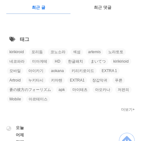
RECENTLY
광
최근 글
최근 댓글
고
최
근
태그
글
kirikiroid
포리듬
코노소라
섹섬
artemis
노라토토
네코파라
미아게테
HD
한글패치
まいてつ
kirikirioid
모바일
아이카기
aokana
키리키로이드
EXTRA 1
Artroid
누키타시
키마텐
EXTRA1
장갑악귀
푸른
蒼の彼方のフォーリズム
apk
마이테츠
아오카나
저편의
Mobile
아르테미스
더보기+
VISITOR
오늘
어제