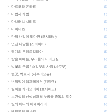
마르코와 은하룡
(2)
마법사의 밤
(3)
마브러브 시리즈
(2)
마이테츠
(3)
만약 내일이 맑다면 (모시라바)
(2)
멋진 나날들 (스바히비)
(2)
명계의 루페르칼리아
(1)
밤을 헤매는, 우리들의 미아교실
(2)
벚꽃의 구름 * 스칼렛의 사랑 (사쿠렛)
(2)
벚꽃, 싹트다. (사쿠라모유)
(2)
변덕쟁이 템프테이션 (키마텐)
(3)
별하늘의 메모리아 (호시메모)
(2)
보건실의 선생님과 비눗방울 중독의 조수
(2)
빛의 바다의 아페이리아
(2)
백일몽의 청사진
(2)