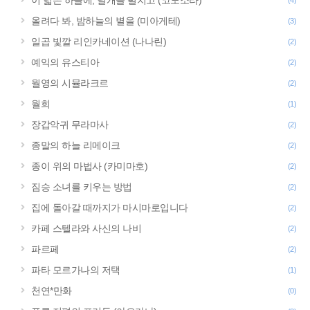
이 넓은 하늘에, 날개를 펼치고 (코노소라)
(4)
올려다 봐, 밤하늘의 별을 (미아게테)
(3)
일곱 빛깔 리인카네이션 (나나린)
(2)
예익의 유스티아
(2)
월영의 시뮬라크르
(2)
월희
(1)
장갑악귀 무라마사
(2)
종말의 하늘 리메이크
(2)
종이 위의 마법사 (카미마호)
(2)
짐승 소녀를 키우는 방법
(2)
집에 돌아갈 때까지가 마시마로입니다
(2)
카페 스텔라와 사신의 나비
(2)
파르페
(2)
파타 모르가나의 저택
(1)
천연*만화
(0)