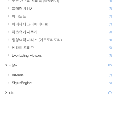
푸른 저편의 포리듬 (아오카나)
(8)
프레러버 HD
(2)
하나노노
(2)
하미다시 크리에이티브
(2)
하츠유키 사쿠라
(3)
형형색색 시리즈 (이로토리도리)
(6)
헨타이 프리즌
(0)
Everlasting Flowers
(2)
강좌
(2)
Artemis
(2)
SiglusEngine
(0)
etc
(7)
구
글