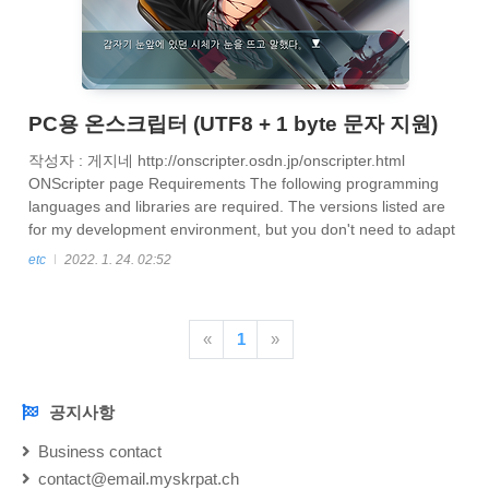
PC용 온스크립터 (UTF8 + 1 byte 문자 지원)
작성자 : 게지네 http://onscripter.osdn.jp/onscripter.html
ONScripter page Requirements The following programming
languages and libraries are required. The versions listed are
for my development environment, but you don't need to adapt
to this version. Required Recommended SMPEG-0.4.5
etc
2022. 1. 24. 02:52
SMPEG is required to play MPEG1 movie files.
onscripter.osdn.jp 2022.01.15 버전의 온스크립터 소스 기반으
로 빌드한 PC용 UTF8 + 1byte 문자 지원..
«
1
»
공지사항
NOTICE
Business contact
contact@email.myskrpat.ch