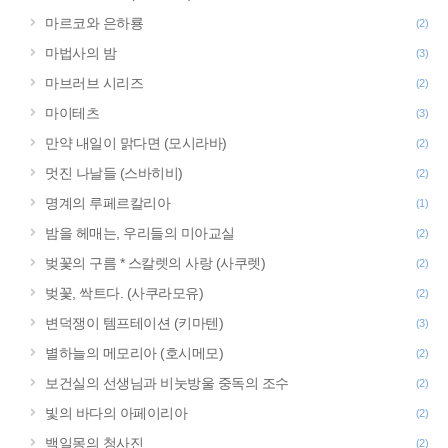
마르코와 은하룡
(2)
마법사의 밤
(3)
마브러브 시리즈
(2)
마이테츠
(3)
만약 내일이 맑다면 (모시라바)
(2)
멋진 나날들 (스바히비)
(2)
명계의 루페르칼리아
(1)
밤을 헤매는, 우리들의 미아교실
(2)
벚꽃의 구름 * 스칼렛의 사랑 (사쿠렛)
(2)
벚꽃, 싹트다. (사쿠라모유)
(2)
변덕쟁이 템프테이션 (키마텐)
(3)
별하늘의 메모리아 (호시메모)
(2)
보건실의 선생님과 비눗방울 중독의 조수
(2)
빛의 바다의 아페이리아
(2)
백일몽의 청사진
(2)