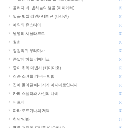
올려다 봐, 밤하늘의 별을 (미아게테)
(3)
일곱 빛깔 리인카네이션 (나나린)
(2)
예익의 유스티아
(2)
월영의 시뮬라크르
(2)
월희
(1)
장갑악귀 무라마사
(2)
종말의 하늘 리메이크
(2)
종이 위의 마법사 (카미마호)
(2)
짐승 소녀를 키우는 방법
(2)
집에 돌아갈 때까지가 마시마로입니다
(2)
카페 스텔라와 사신의 나비
(2)
파르페
(2)
파타 모르가나의 저택
(1)
천연*만화
(0)
푸른 저편의 포리듬 (아오카나)
(8)