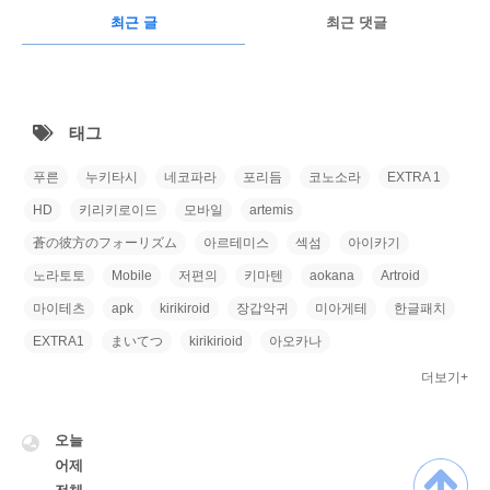
RECENTLY
광
최근 글
최근 댓글
고
최
근
태그
글
푸른
누키타시
네코파라
포리듬
코노소라
EXTRA 1
HD
키리키로이드
모바일
artemis
蒼の彼方のフォーリズム
아르테미스
섹섬
아이카기
노라토토
Mobile
저편의
키마텐
aokana
Artroid
마이테츠
apk
kirikiroid
장갑악귀
미아게테
한글패치
EXTRA1
まいてつ
kirikirioid
아오카나
더보기+
VISITOR
오늘
어제