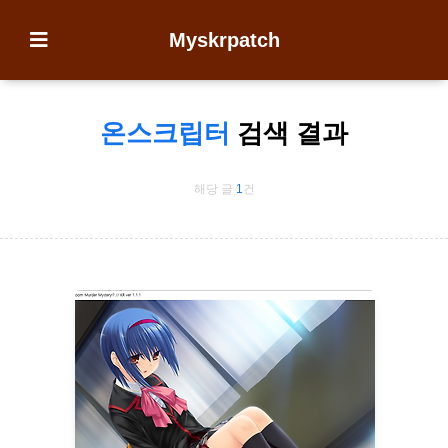
Myskrpatch
온스크립터
검색 결과
해당 글
1
건