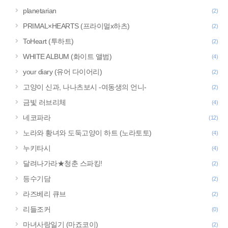
planetarian
(2)
PRIMAL×HEARTS (프라이멀x하츠)
(2)
ToHeart (투하트)
(2)
WHITE ALBUM (화이트 앨범)
(4)
your diary (유어 다이어리)
(2)
고양이 신과, 나나츠보시 -여동생의 언니-
(2)
금빛 러브리체
(4)
네코파라
(12)
노라와 황녀와 도둑고양이 하트 (노라토토)
(4)
누키타시
(4)
달려나가라★청춘 스파킹!
(2)
등수기담
(2)
라즈베리 큐브
(2)
리들조커
(0)
마녀사랑일기 (마죠코이)
(2)