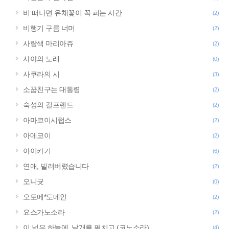
비 떠나면 유채꽃이 꼭 피는 시간
(2)
비행기 구름 너머
(2)
사랑색 마리아쥬
(2)
사야의 노래
(0)
사쿠라의 시
(3)
소꿉친구는 대통령
(2)
숙성의 걸프렌드
(2)
아마코이시럽스
(2)
아메코이
(2)
아이카기
(6)
연애, 빌려버렸습니다
(2)
오니귯
(0)
오토메*도메인
(2)
요스가노소라
(2)
이 넓은 하늘에, 날개를 펼치고 (코노소라)
(4)