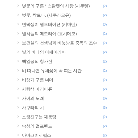
벚꽃의 구름 * 스칼렛의 사랑 (사쿠렛)
(2)
벚꽃, 싹트다. (사쿠라모유)
(2)
변덕쟁이 템프테이션 (키마텐)
(3)
별하늘의 메모리아 (호시메모)
(2)
보건실의 선생님과 비눗방울 중독의 조수
(2)
빛의 바다의 아페이리아
(2)
백일몽의 청사진
(2)
비 떠나면 유채꽃이 꼭 피는 시간
(2)
비행기 구름 너머
(2)
사랑색 마리아쥬
(2)
사야의 노래
(0)
사쿠라의 시
(3)
소꿉친구는 대통령
(2)
숙성의 걸프렌드
(2)
아마코이시럽스
(2)