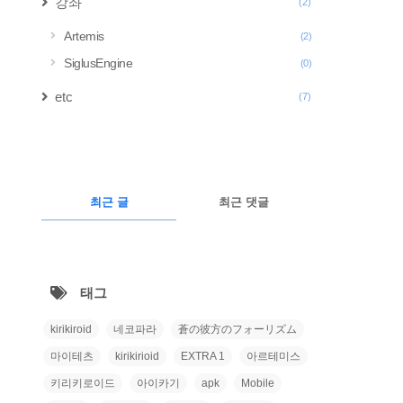
강좌
(2)
Artemis
(2)
SiglusEngine
(0)
etc
(7)
구
글
RECENTLY
광
최근 글
최근 댓글
고
최
근
태그
글
kirikiroid
네코파라
蒼の彼方のフォーリズム
마이테츠
kirikirioid
EXTRA 1
아르테미스
키리키로이드
아이카기
apk
Mobile