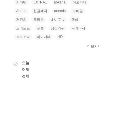
키마텐
EXTRA1
aokana
아오카나
Artroid
한글패치
artemis
모바일
저편의
포리듬
まいてつ
섹섬
노라토토
푸른
장갑악귀
누키타시
코노소라
미아게테
HD
더보기+
VISITOR
오늘
어제
전체