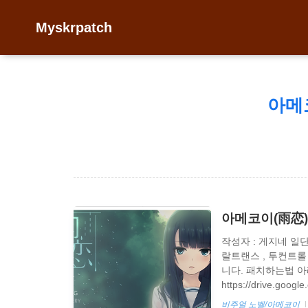
Myskrpatch
아메
아메코이(雨恋)
작성자 : 게지네 일
랄트랜스 , 투컨트
니다. 패치하는법 아
https://drive.goog
AMEKOI_KR 1.0 (
비주얼 노벨/아메코이