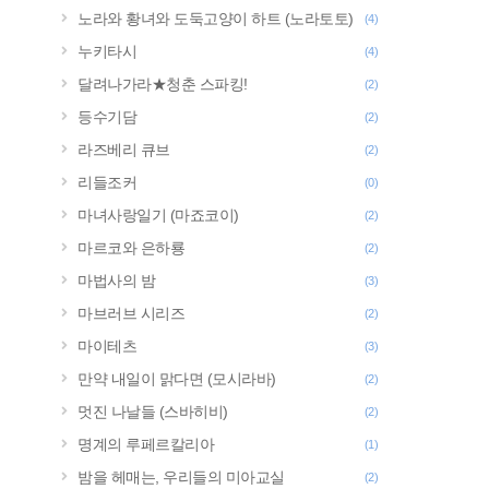
노라와 황녀와 도둑고양이 하트 (노라토토)
(4)
누키타시
(4)
달려나가라★청춘 스파킹!
(2)
등수기담
(2)
라즈베리 큐브
(2)
리들조커
(0)
마녀사랑일기 (마죠코이)
(2)
마르코와 은하룡
(2)
마법사의 밤
(3)
마브러브 시리즈
(2)
마이테츠
(3)
만약 내일이 맑다면 (모시라바)
(2)
멋진 나날들 (스바히비)
(2)
명계의 루페르칼리아
(1)
밤을 헤매는, 우리들의 미아교실
(2)