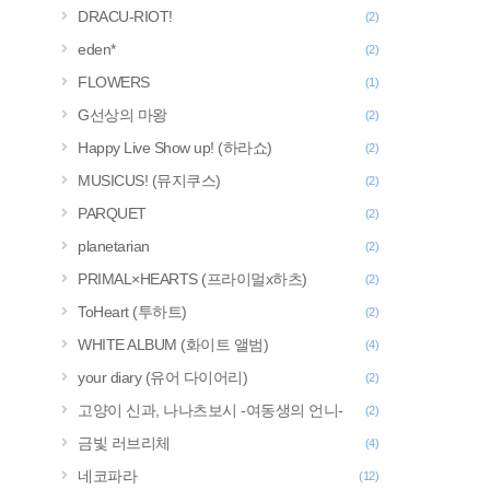
DRACU-RIOT!
(2)
eden*
(2)
FLOWERS
(1)
G선상의 마왕
(2)
Happy Live Show up! (하라쇼)
(2)
MUSICUS! (뮤지쿠스)
(2)
PARQUET
(2)
planetarian
(2)
PRIMAL×HEARTS (프라이멀x하츠)
(2)
ToHeart (투하트)
(2)
WHITE ALBUM (화이트 앨범)
(4)
your diary (유어 다이어리)
(2)
고양이 신과, 나나츠보시 -여동생의 언니-
(2)
금빛 러브리체
(4)
네코파라
(12)