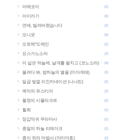
아메코이
(2)
아이카기
(6)
연애, 빌려버렸습니다
(2)
오니귯
(0)
오토메*도메인
(2)
요스가노소라
(2)
이 넓은 하늘에, 날개를 펼치고 (코노소라)
(4)
올려다 봐, 밤하늘의 별을 (미아게테)
(3)
일곱 빛깔 리인카네이션 (나나린)
(2)
예익의 유스티아
(2)
월영의 시뮬라크르
(2)
월희
(1)
장갑악귀 무라마사
(2)
종말의 하늘 리메이크
(2)
종이 위의 마법사 (카미마호)
(2)