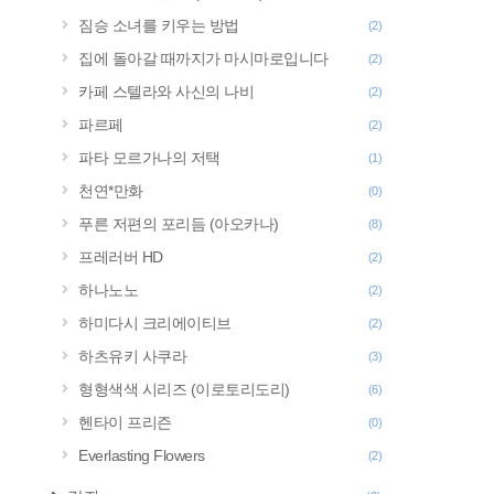
짐승 소녀를 키우는 방법
(2)
집에 돌아갈 때까지가 마시마로입니다
(2)
카페 스텔라와 사신의 나비
(2)
파르페
(2)
파타 모르가나의 저택
(1)
천연*만화
(0)
푸른 저편의 포리듬 (아오카나)
(8)
프레러버 HD
(2)
하나노노
(2)
하미다시 크리에이티브
(2)
하츠유키 사쿠라
(3)
형형색색 시리즈 (이로토리도리)
(6)
헨타이 프리즌
(0)
Everlasting Flowers
(2)