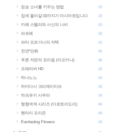
짐승 소녀를 키우는 방법
(2)
집에 돌아갈 때까지가 마시마로입니다
(2)
카페 스텔라와 사신의 나비
(2)
파르페
(2)
파타 모르가나의 저택
(1)
천연*만화
(0)
푸른 저편의 포리듬 (아오카나)
(8)
프레러버 HD
(2)
하나노노
(2)
하미다시 크리에이티브
(2)
하츠유키 사쿠라
(3)
형형색색 시리즈 (이로토리도리)
(6)
헨타이 프리즌
(0)
Everlasting Flowers
(2)