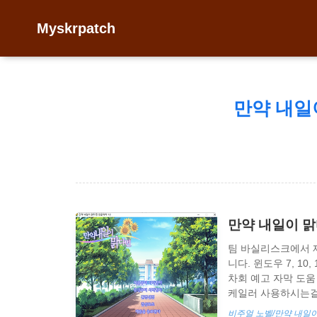
Myskrpatch
만약 내일
만약 내일이 맑
팀 바실리스크에서 
니다. 윈도우 7, 1
차회 예고 자막 도움
케일러 사용하시는걸 추천드
FSR로 업스케일(리
비주얼 노벨/만약 내일이