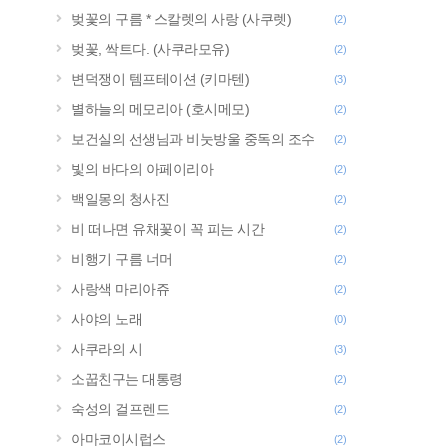
벚꽃의 구름 * 스칼렛의 사랑 (사쿠렛)
(2)
벚꽃, 싹트다. (사쿠라모유)
(2)
변덕쟁이 템프테이션 (키마텐)
(3)
별하늘의 메모리아 (호시메모)
(2)
보건실의 선생님과 비눗방울 중독의 조수
(2)
빛의 바다의 아페이리아
(2)
백일몽의 청사진
(2)
비 떠나면 유채꽃이 꼭 피는 시간
(2)
비행기 구름 너머
(2)
사랑색 마리아쥬
(2)
사야의 노래
(0)
사쿠라의 시
(3)
소꿉친구는 대통령
(2)
숙성의 걸프렌드
(2)
아마코이시럽스
(2)