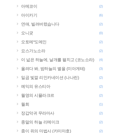
아메코이
(2)
아이카기
(6)
연애, 빌려버렸습니다
(2)
오니귯
(0)
오토메*도메인
(2)
요스가노소라
(2)
이 넓은 하늘에, 날개를 펼치고 (코노소라)
(4)
올려다 봐, 밤하늘의 별을 (미아게테)
(3)
일곱 빛깔 리인카네이션 (나나린)
(2)
예익의 유스티아
(2)
월영의 시뮬라크르
(2)
월희
(1)
장갑악귀 무라마사
(2)
종말의 하늘 리메이크
(2)
종이 위의 마법사 (카미마호)
(2)