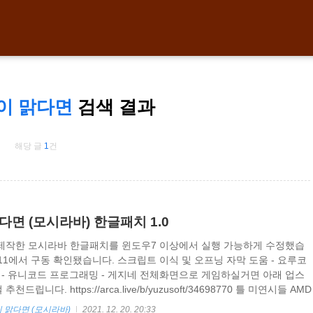
이 맑다면
검색 결과
해당 글
1
건
다면 (모시라바) 한글패치 1.0
제작한 모시라바 한글패치를 윈도우7 이상에서 실행 가능하게 수정했습
0, 11에서 구동 확인됐습니다. 스크립트 이식 및 오프닝 자막 도움 - 요루코
 - 유니코드 프로그래밍 - 게지네 전체화면으로 게임하실거면 아래 업스
립니다. https://arca.live/b/yuzusoft/34698770 틀 미연시들 AMD
마스터) 하기 - 유즈소프트 채널 최근에 개꿀 프로그램 찾아서 공유함
 맑다면 (모시라바)
2021. 12. 20. 20:33