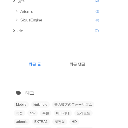
강좌
(2)
Artemis
(2)
SiglusEngine
(0)
etc
(7)
구
글
RECENTLY
광
최근 글
최근 댓글
고
최
근
태그
글
Mobile
kirikirioid
蒼の彼方のフォーリズム
섹섬
apk
푸른
미아게테
노라토토
artemis
EXTRA1
저편의
HD