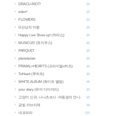
DRACU-RIOT!
(2)
eden*
(2)
FLOWERS
(1)
G선상의 마왕
(2)
Happy Live Show up! (하라쇼)
(2)
MUSICUS! (뮤지쿠스)
(2)
PARQUET
(2)
planetarian
(2)
PRIMAL×HEARTS (프라이멀x하츠)
(2)
ToHeart (투하트)
(2)
WHITE ALBUM (화이트 앨범)
(4)
your diary (유어 다이어리)
(2)
고양이 신과, 나나츠보시 -여동생의 언니-
(2)
금빛 러브리체
(4)
네코파라
(12)