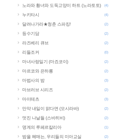
노라와 황녀와 도둑고양이 하트 (노라토토)
(4)
누키타시
(4)
달려나가라★청춘 스파킹!
(2)
등수기담
(2)
라즈베리 큐브
(2)
리들조커
(0)
마녀사랑일기 (마죠코이)
(2)
마르코와 은하룡
(2)
마법사의 밤
(3)
마브러브 시리즈
(2)
마이테츠
(3)
만약 내일이 맑다면 (모시라바)
(2)
멋진 나날들 (스바히비)
(2)
명계의 루페르칼리아
(1)
밤을 헤매는, 우리들의 미아교실
(2)