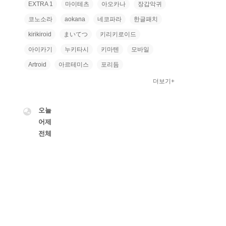
EXTRA 1
마이테츠
아오카나
장갑악귀
코노소라
aokana
네코파라
한글패치
kirikiroid
まいてつ
키리키로이드
아이카기
누키타시
키마텐
모바일
Artroid
아르테미스
포리듬
더보기+
VISITOR
오늘
어제
전체