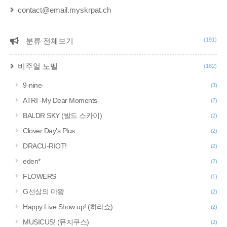
contact@email.myskrpat.ch
분류 전체보기
(191)
CATEGORY
비주얼 노벨
(182)
9-nine-
(3)
ATRI -My Dear Moments-
(2)
BALDR SKY (발드 스카이)
(2)
Clover Day's Plus
(2)
DRACU-RIOT!
(2)
eden*
(2)
FLOWERS
(1)
G선상의 마왕
(2)
Happy Live Show up! (하라쇼)
(2)
MUSICUS! (뮤지쿠스)
(2)