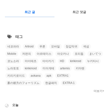
글
RECENTLY
광
최근 글
최근 댓글
고
최
근
태그
글
네코파라
Artroid
푸른
모바일
장갑악귀
섹섬
Mobile
저편의
아르테미스
아오카나
포리듬
まいてつ
코노소라
마이테츠
아이카기
HD
kirikiroid
누키타시
노라토토
kirikirioid
미아게테
artemis
키마텐
키리키로이드
aokana
apk
EXTRA1
蒼の彼方のフォーリズム
한글패치
EXTRA 1
더보기+
VISITOR
오늘