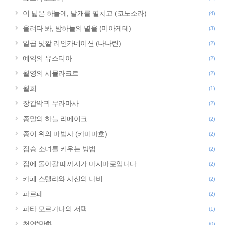
이 넓은 하늘에, 날개를 펼치고 (코노소라)
(4)
올려다 봐, 밤하늘의 별을 (미아게테)
(3)
일곱 빛깔 리인카네이션 (나나린)
(2)
예익의 유스티아
(2)
월영의 시뮬라크르
(2)
월희
(1)
장갑악귀 무라마사
(2)
종말의 하늘 리메이크
(2)
종이 위의 마법사 (카미마호)
(2)
짐승 소녀를 키우는 방법
(2)
집에 돌아갈 때까지가 마시마로입니다
(2)
카페 스텔라와 사신의 나비
(2)
파르페
(2)
파타 모르가나의 저택
(1)
천연*만화
(0)