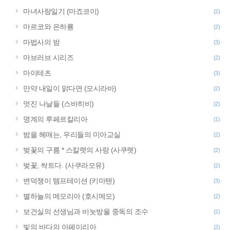
마녀사랑일기 (마죠코이)
(2)
마르코와 은하룡
(2)
마법사의 밤
(3)
마브러브 시리즈
(2)
마이테츠
(3)
만약 내일이 맑다면 (모시라바)
(2)
멋진 나날들 (스바히비)
(2)
명계의 루페르칼리아
(1)
밤을 헤매는, 우리들의 미아교실
(2)
벚꽃의 구름 * 스칼렛의 사랑 (사쿠렛)
(2)
벚꽃, 싹트다. (사쿠라모유)
(2)
변덕쟁이 템프테이션 (키마텐)
(3)
별하늘의 메모리아 (호시메모)
(2)
보건실의 선생님과 비눗방울 중독의 조수
(2)
빛의 바다의 아페이리아
(2)