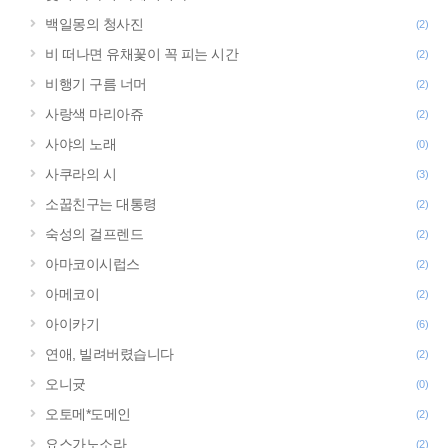
백일몽의 청사진
(2)
비 떠나면 유채꽃이 꼭 피는 시간
(2)
비행기 구름 너머
(2)
사랑색 마리아쥬
(2)
사야의 노래
(0)
사쿠라의 시
(3)
소꿉친구는 대통령
(2)
숙성의 걸프렌드
(2)
아마코이시럽스
(2)
아메코이
(2)
아이카기
(6)
연애, 빌려버렸습니다
(2)
오니귯
(0)
오토메*도메인
(2)
요스가노소라
(2)