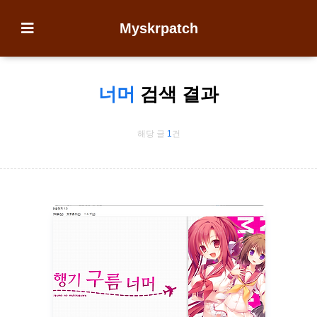
Myskrpatch
너머
검색 결과
해당 글
1
건