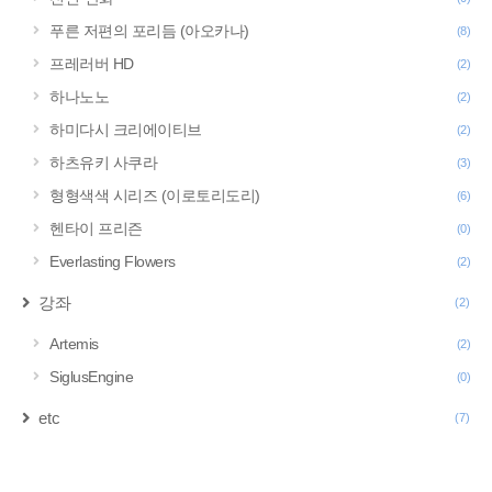
푸른 저편의 포리듬 (아오카나)
(8)
프레러버 HD
(2)
하나노노
(2)
하미다시 크리에이티브
(2)
하츠유키 사쿠라
(3)
형형색색 시리즈 (이로토리도리)
(6)
헨타이 프리즌
(0)
Everlasting Flowers
(2)
강좌
(2)
Artemis
(2)
SiglusEngine
(0)
etc
(7)
구