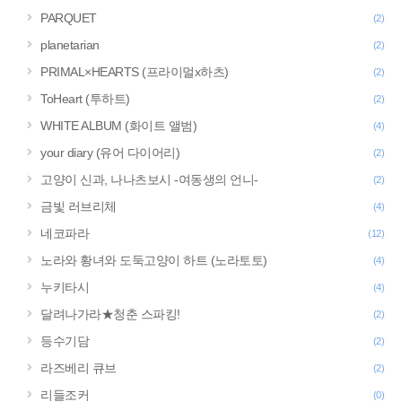
PARQUET
(2)
planetarian
(2)
PRIMAL×HEARTS (프라이멀x하츠)
(2)
ToHeart (투하트)
(2)
WHITE ALBUM (화이트 앨범)
(4)
your diary (유어 다이어리)
(2)
고양이 신과, 나나츠보시 -여동생의 언니-
(2)
금빛 러브리체
(4)
네코파라
(12)
노라와 황녀와 도둑고양이 하트 (노라토토)
(4)
누키타시
(4)
달려나가라★청춘 스파킹!
(2)
등수기담
(2)
라즈베리 큐브
(2)
리들조커
(0)